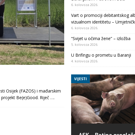
6. kolovoza 2026.
Vart o promociji debitantskog al
vizualnom identitetu – Umjetničk
6. kolovoza 2026.
“Svijet u očima žene” – izložba
5. kolovoza 2026.
U Brifingu o prometu u Baranji
4. kolovoza 2026.
VIJESTI
osti Osijek (FAZOS) i mađarskim
projekt Be(e)Good. Riječ
….