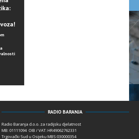
ena
ika:
ovoza!
lom
na
valnosti
RADIO BARANJA
Radio Baranja d.o.o. za radijsku djelatnost
MB: 01111094 OIB / VAT: HR49062762331
Trgovački Sud u Osijeku MBS:030000354