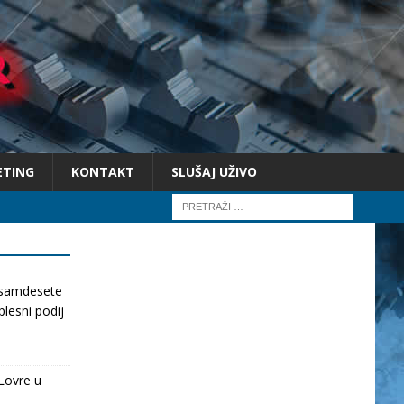
ETING
KONTAKT
SLUŠAJ UŽIVO
osamdesete
lesni podij
Lovre u