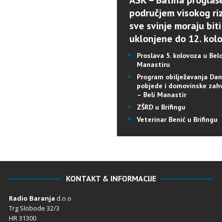
ASK – Batina proglaš
područjem visokog riz
sve svinje moraju biti
uklonjene do 12. kol
Proslava 5. kolovoza u Be
Manastiru
Program obilježavanja Da
pobjede i domovinske zah
– Beli Manastir
ZŠRD u Brifingu
Veterinar Benić u Brifingu
KONTAKT & INFORMACIJE
Radio Baranja
d.o.o
Trg Slobode 32/3
HR 31300