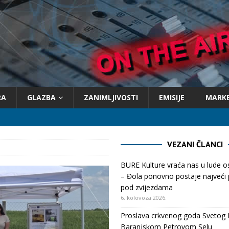
RA
GLAZBA
ZANIMLJIVOSTI
EMISIJE
MARK
VEZANI ČLANCI
BURE Kulture vraća nas u lude 
– Đola ponovno postaje najveći p
pod zvijezdama
6. kolovoza 2026.
Proslava crkvenog goda Svetog 
Baranjskom Petrovom Selu