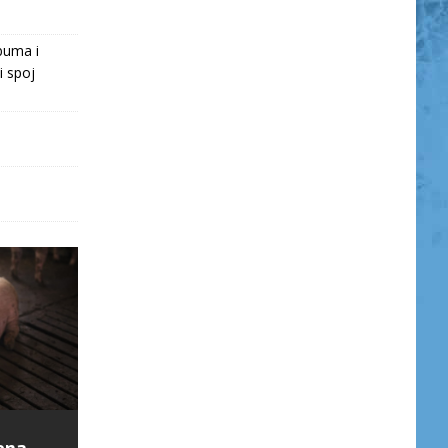
buma i
i spoj