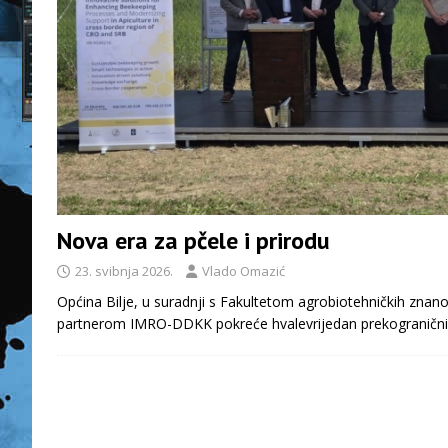
Nova era za pčele i prirodu
23. svibnja 2026.
Vlado Omazić
Općina Bilje, u suradnji s Fakultetom agrobiotehničkih znan
partnerom IMRO-DDKK pokreće hvalevrijedan prekogranični 