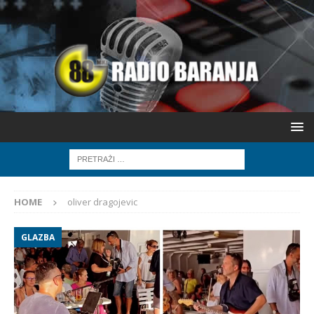
HOME
oliver dragojevic
GLAZBA