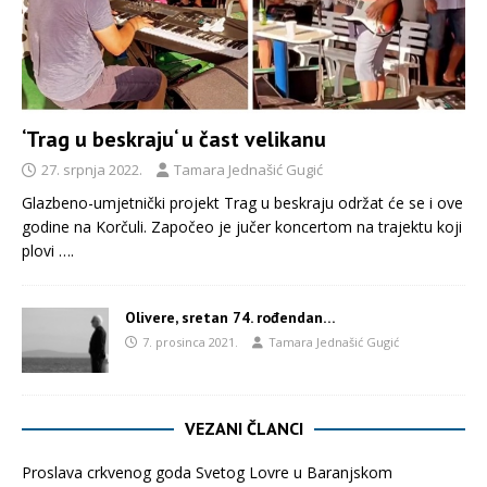
‘Trag u beskraju‘ u čast velikanu
27. srpnja 2022.
Tamara Jednašić Gugić
Glazbeno-umjetnički projekt Trag u beskraju održat će se i ove
godine na Korčuli. Započeo je jučer koncertom na trajektu koji
plovi
….
Olivere, sretan 74. rođendan…
7. prosinca 2021.
Tamara Jednašić Gugić
VEZANI ČLANCI
Proslava crkvenog goda Svetog Lovre u Baranjskom