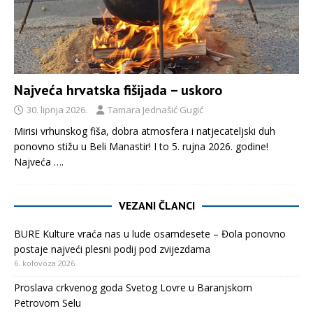
Najveća hrvatska fišijada – uskoro
30. lipnja 2026.
Tamara Jednašić Gugić
Mirisi vrhunskog fiša, dobra atmosfera i natjecateljski duh
ponovno stižu u Beli Manastir! I to 5. rujna 2026. godine!
Najveća
….
VEZANI ČLANCI
BURE Kulture vraća nas u lude osamdesete – Đola ponovno
postaje najveći plesni podij pod zvijezdama
6. kolovoza 2026.
Proslava crkvenog goda Svetog Lovre u Baranjskom
Petrovom Selu