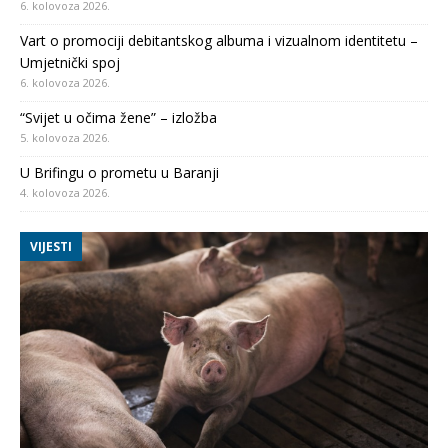
6. kolovoza 2026.
Vart o promociji debitantskog albuma i vizualnom identitetu –
Umjetnički spoj
6. kolovoza 2026.
“Svijet u očima žene” – izložba
5. kolovoza 2026.
U Brifingu o prometu u Baranji
4. kolovoza 2026.
VIJESTI