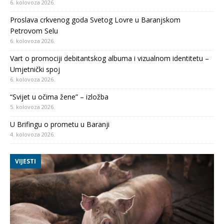
6. kolovoza 2026.
Proslava crkvenog goda Svetog Lovre u Baranjskom
Petrovom Selu
6. kolovoza 2026.
Vart o promociji debitantskog albuma i vizualnom identitetu –
Umjetnički spoj
6. kolovoza 2026.
“Svijet u očima žene” – izložba
5. kolovoza 2026.
U Brifingu o prometu u Baranji
4. kolovoza 2026.
VIJESTI