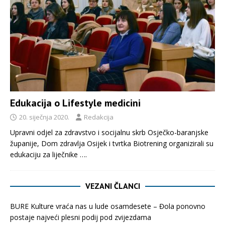
Edukacija o Lifestyle medicini
20. siječnja 2020.
Redakcija
Upravni odjel za zdravstvo i socijalnu skrb Osječko-baranjske
županije, Dom zdravlja Osijek i tvrtka Biotrening organizirali su
edukaciju za liječnike
….
VEZANI ČLANCI
BURE Kulture vraća nas u lude osamdesete – Đola ponovno
postaje najveći plesni podij pod zvijezdama