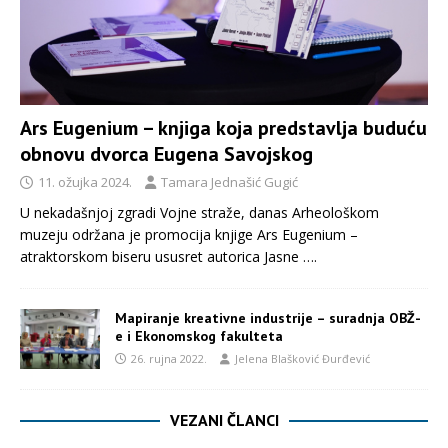
Ars Eugenium – knjiga koja predstavlja buduću
obnovu dvorca Eugena Savojskog
11. ožujka 2024.
Tamara Jednašić Gugić
U nekadašnjoj zgradi Vojne straže, danas Arheološkom
muzeju održana je promocija knjige Ars Eugenium –
atraktorskom biseru ususret autorica Jasne
….
Mapiranje kreativne industrije – suradnja OBŽ-
e i Ekonomskog fakulteta
26. rujna 2022.
Jelena Blašković Đurđević
VEZANI ČLANCI