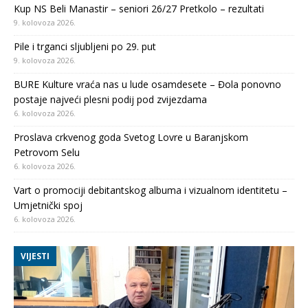
Kup NS Beli Manastir – seniori 26/27 Pretkolo – rezultati
9. kolovoza 2026.
Pile i trganci sljubljeni po 29. put
9. kolovoza 2026.
BURE Kulture vraća nas u lude osamdesete – Đola ponovno
postaje najveći plesni podij pod zvijezdama
6. kolovoza 2026.
Proslava crkvenog goda Svetog Lovre u Baranjskom
Petrovom Selu
6. kolovoza 2026.
Vart o promociji debitantskog albuma i vizualnom identitetu –
Umjetnički spoj
6. kolovoza 2026.
VIJESTI