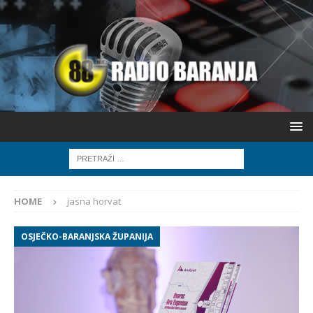
HOME
jasna horvat
OSJEČKO-BARANJSKA ŽUPANIJA