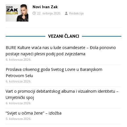
Novi Ivan Zak
22. svibnja 2020.
Redakcija
VEZANI ČLANCI
BURE Kulture vraća nas u lude osamdesete – Đola ponovno
postaje najveći plesni podij pod zvijezdama
6. kolovoza 2026.
Proslava crkvenog goda Svetog Lovre u Baranjskom
Petrovom Selu
6. kolovoza 2026.
Vart o promociji debitantskog albuma i vizualnom identitetu –
Umjetnički spoj
6. kolovoza 2026.
“Svijet u očima žene” – izložba
5. kolovoza 2026.