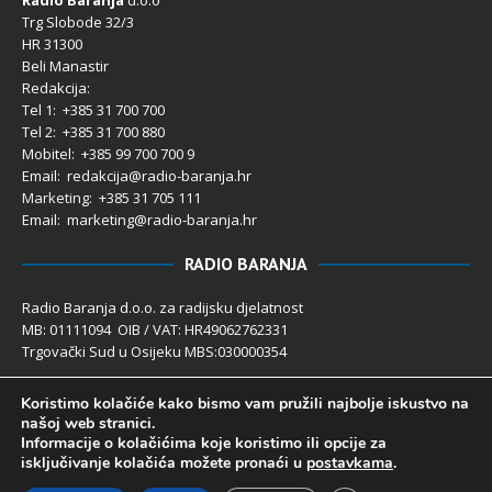
Trg Slobode 32/3
HR 31300
Beli Manastir
Redakcija:
Tel 1: +385 31 700 700
Tel 2: +385 31 700 880
Mobitel: +385 99 700 700 9
Email: redakcija@radio-baranja.hr
Marketing
: +385 31 705 111
Email: marketing@radio-baranja.hr
RADIO BARANJA
Radio Baranja d.o.o. za radijsku djelatnost
MB: 01111094 OIB / VAT: HR49062762331
Trgovački Sud u Osijeku MBS:030000354
Temeljni kapital 2.600,00 € uplaćen u cijelosti
Koristimo kolačiće kako bismo vam pružili najbolje iskustvo na
Poslovni račun PBZ: 2340009-1100121402
našoj web stranici.
IBAN: HR4123400091100121402
Informacije o kolačićima koje koristimo ili opcije za
Uprava društva: Ivanka Rusan
isključivanje kolačića možete pronaći u
postavkama
.