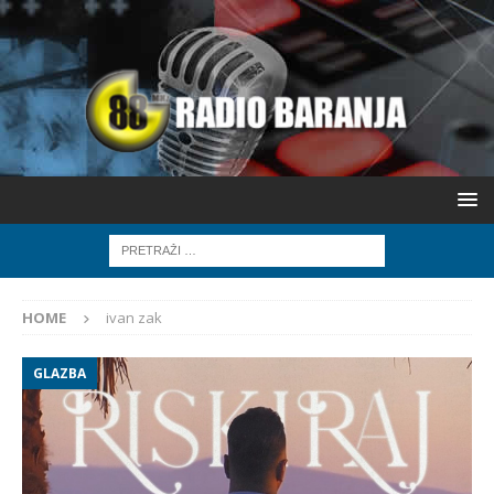
HOME
ivan zak
GLAZBA