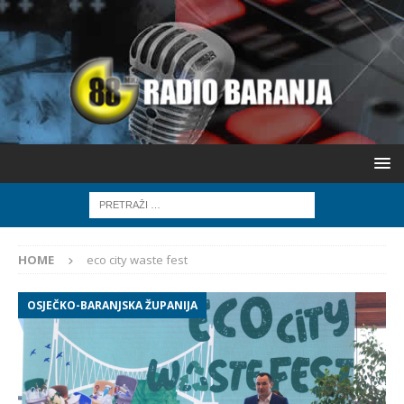
HOME
eco city waste fest
OSJEČKO-BARANJSKA ŽUPANIJA