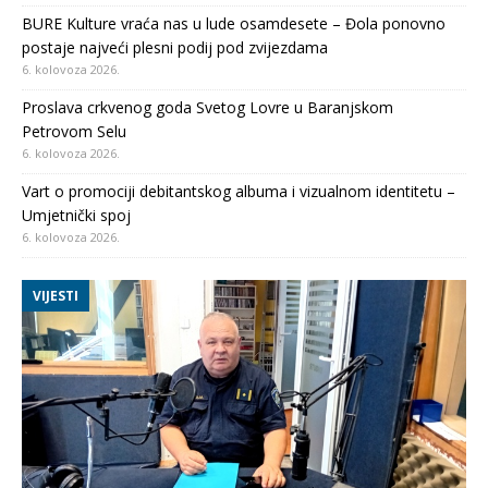
BURE Kulture vraća nas u lude osamdesete – Đola ponovno
postaje najveći plesni podij pod zvijezdama
6. kolovoza 2026.
Proslava crkvenog goda Svetog Lovre u Baranjskom
Petrovom Selu
6. kolovoza 2026.
Vart o promociji debitantskog albuma i vizualnom identitetu –
Umjetnički spoj
6. kolovoza 2026.
VIJESTI