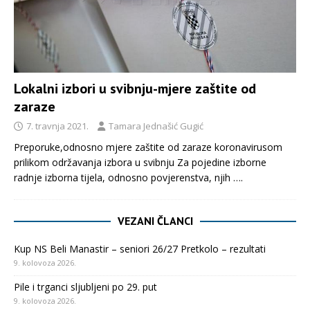
Lokalni izbori u svibnju-mjere zaštite od
zaraze
7. travnja 2021.
Tamara Jednašić Gugić
Preporuke,odnosno mjere zaštite od zaraze koronavirusom
prilikom održavanja izbora u svibnju Za pojedine izborne
radnje izborna tijela, odnosno povjerenstva, njih
….
VEZANI ČLANCI
Kup NS Beli Manastir – seniori 26/27 Pretkolo – rezultati
9. kolovoza 2026.
Pile i trganci sljubljeni po 29. put
9. kolovoza 2026.