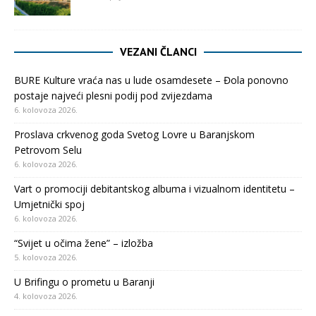
VEZANI ČLANCI
BURE Kulture vraća nas u lude osamdesete – Đola ponovno
postaje najveći plesni podij pod zvijezdama
6. kolovoza 2026.
Proslava crkvenog goda Svetog Lovre u Baranjskom
Petrovom Selu
6. kolovoza 2026.
Vart o promociji debitantskog albuma i vizualnom identitetu –
Umjetnički spoj
6. kolovoza 2026.
“Svijet u očima žene” – izložba
5. kolovoza 2026.
U Brifingu o prometu u Baranji
4. kolovoza 2026.