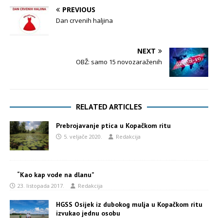
PREVIOUS
Dan crvenih haljina
NEXT
OBŽ: samo 15 novozaraženih
RELATED ARTICLES
Prebrojavanje ptica u Kopačkom ritu
5. veljače 2020.
Redakcija
“Kao kap vode na dlanu”
23. listopada 2017.
Redakcija
HGSS Osijek iz dubokog mulja u Kopačkom ritu
izvukao jednu osobu