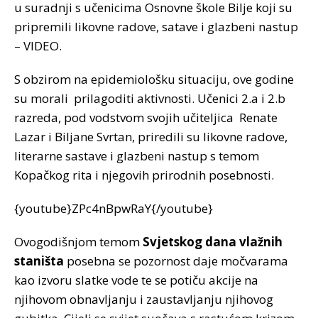
u suradnji s učenicima Osnovne škole Bilje koji su
pripremili likovne radove, satave i glazbeni nastup
– VIDEO.
S obzirom na epidemiološku situaciju, ove godine
su morali prilagoditi aktivnosti. Učenici 2.a i 2.b
razreda, pod vodstvom svojih učiteljica Renate
Lazar i Biljane Svrtan, priredili su likovne radove,
literarne sastave i glazbeni nastup s temom
Kopačkog rita i njegovih prirodnih posebnosti.
{youtube}ZPc4nBpwRaY{/youtube}
Ovogodišnjom temom
Svjetskog dana vlažnih
staništa
posebna se pozornost daje močvarama
kao izvoru slatke vode te se potiču akcije na
njihovom obnavljanju i zaustavljanju njihovog