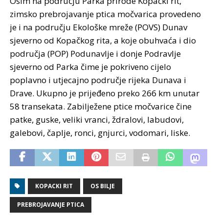
Osim na području Parka prirode Kopački rit,
zimsko prebrojavanje ptica močvarica provedeno
je i na području Ekološke mreže (POVS) Dunav
sjeverno od Kopačkog rita, a koje obuhvaća i dio
područja (POP) Podunavlje i donje Podravlje
sjeverno od Parka čime je pokriveno cijelo
poplavno i utjecajno područje rijeka Dunava i
Drave. Ukupno je prijeđeno preko 266 km unutar
58 transekata. Zabilježene ptice močvarice čine
patke, guske, veliki vranci, ždralovi, labudovi,
galebovi, čaplje, ronci, gnjurci, vodomari, liske.
KOPACKI RIT
OS BILJE
PREBROJAVANJE PTICA