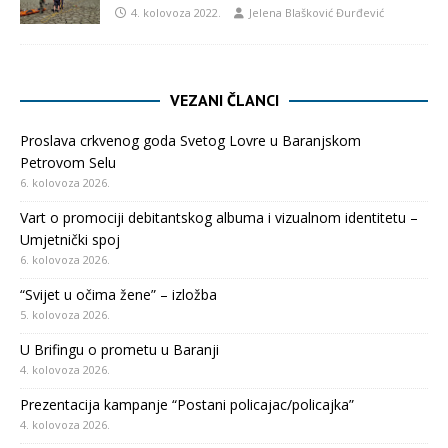
4. kolovoza 2022.
Jelena Blašković Đurđević
VEZANI ČLANCI
Proslava crkvenog goda Svetog Lovre u Baranjskom
Petrovom Selu
6. kolovoza 2026.
Vart o promociji debitantskog albuma i vizualnom identitetu –
Umjetnički spoj
6. kolovoza 2026.
“Svijet u očima žene” – izložba
5. kolovoza 2026.
U Brifingu o prometu u Baranji
4. kolovoza 2026.
Prezentacija kampanje “Postani policajac/policajka”
4. kolovoza 2026.