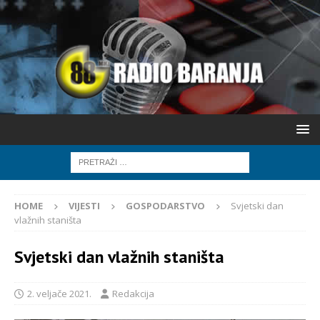
HOME
VIJESTI
GOSPODARSTVO
Svjetski dan
vlažnih staništa
Svjetski dan vlažnih staništa
2. veljače 2021.
Redakcija