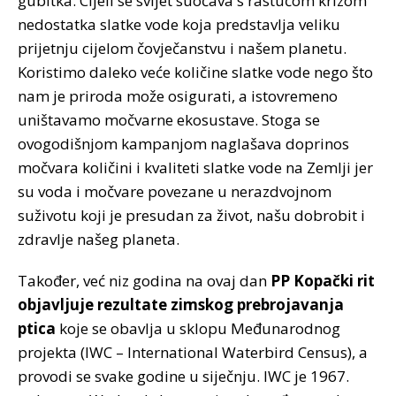
gubitka. Cijeli se svijet suočava s rastućom krizom
nedostatka slatke vode koja predstavlja veliku
prijetnju cijelom čovječanstvu i našem planetu.
Koristimo daleko veće količine slatke vode nego što
nam je priroda može osigurati, a istovremeno
uništavamo močvarne ekosustave. Stoga se
ovogodišnjom kampanjom naglašava doprinos
močvara količini i kvaliteti slatke vode na Zemlji jer
su voda i močvare povezane u nerazdvojnom
suživotu koji je presudan za život, našu dobrobit i
zdravlje našeg planeta.
Također, već niz godina na ovaj dan
PP Kopački rit
objavljuje rezultate zimskog prebrojavanja
ptica
koje se obavlja u sklopu Međunarodnog
projekta (IWC – International Waterbird Census), a
provodi se svake godine u siječnju. IWC je 1967.