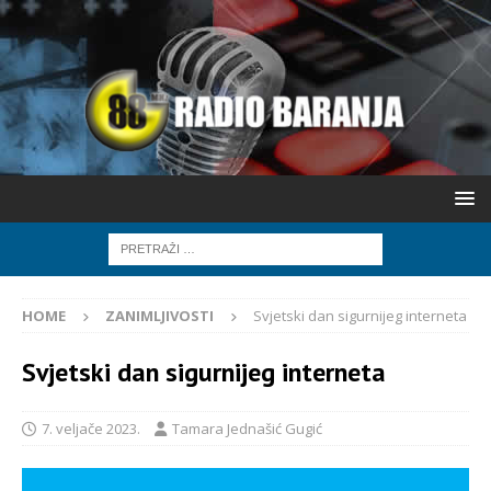
HOME
ZANIMLJIVOSTI
Svjetski dan sigurnijeg interneta
Svjetski dan sigurnijeg interneta
7. veljače 2023.
Tamara Jednašić Gugić