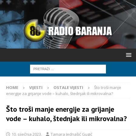
HOME
VIJESTI
OSTALE VIJESTI
Što troši manje
energije za grijanje vode – kuhalo, štednjak ili mikrovalna?
Što troši manje energije za grijanje
vode – kuhalo, štednjak ili mikrovalna?
10. siječnja 2023.
Tamara Jednašić Gugić