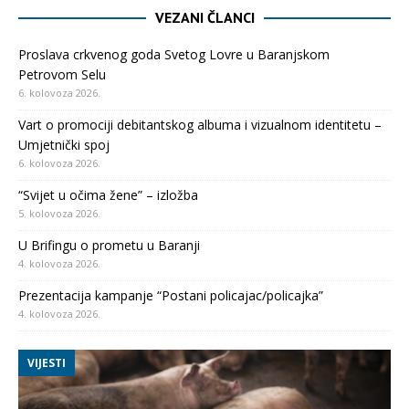
VEZANI ČLANCI
Proslava crkvenog goda Svetog Lovre u Baranjskom
Petrovom Selu
6. kolovoza 2026.
Vart o promociji debitantskog albuma i vizualnom identitetu –
Umjetnički spoj
6. kolovoza 2026.
“Svijet u očima žene” – izložba
5. kolovoza 2026.
U Brifingu o prometu u Baranji
4. kolovoza 2026.
Prezentacija kampanje “Postani policajac/policajka”
4. kolovoza 2026.
VIJESTI