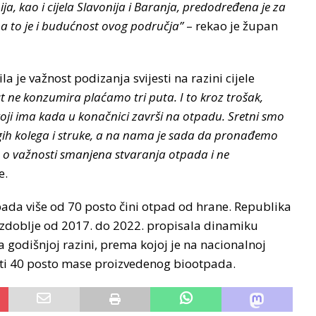
ija, kao i cijela Slavonija i Baranja, predodređena je za
, a to je i budućnost ovog područja”
– rekao je župan
a je važnost podizanja svijesti na razini cijele
t ne konzumira plaćamo tri puta. I to kroz trošak,
koji ima kada u konačnici završi na otpadu. Sretni smo
drugih kolega i struke, a na nama je sada da pronađemo
o važnosti smanjena stvaranja otpada i ne
e.
a više od 70 posto čini otpad od hrane. Republika
zdoblje od 2017. do 2022. propisala dinamiku
odišnjoj razini, prema kojoj je na nacionalnoj
iti 40 posto mase proizvedenog biootpada.