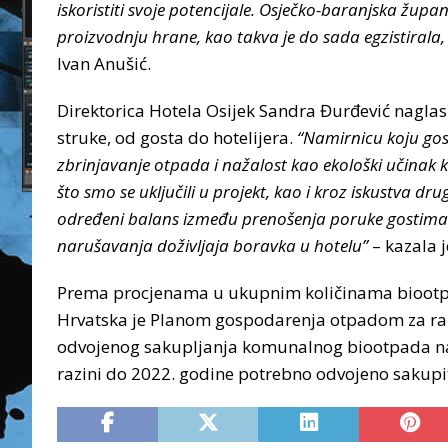
iskoristiti svoje potencijale. Osječko-baranjska župan
proizvodnju hrane, kao takva je do sada egzistirala
Ivan Anušić.
Direktorica Hotela Osijek Sandra Đurđević naglasil
struke, od gosta do hotelijera.
“Namirnicu koju gos
zbrinjavanje otpada i nažalost kao ekološki učinak 
što smo se uključili u projekt, kao i kroz iskustva 
određeni balans između prenošenja poruke gostima 
narušavanja doživljaja boravka u hotelu”
– kazala j
Prema procjenama u ukupnim količinama biootpad
Hrvatska je Planom gospodarenja otpadom za ra
odvojenog sakupljanja komunalnog biootpada na g
razini do 2022. godine potrebno odvojeno sakup