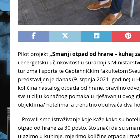
Pilot projekt
„Smanji otpad od hrane – kuhaj za
i energetsku učinkovitost u suradnji s Ministars
turizma i sporta te Geotehničkim fakultetom Sveuč
predstavljen je danas (9. srpnja 2021. godine) u 
količina nastalog otpada od hrane, pravilno odvo
sve u cilju konačnog pomaka u rješavanju ovog g
objektima/ hotelima, a trenutno obuhvaća dva hote
– Proveli smo istraživanje koje kaže kako su hoteli
otpad od hrane za 30 posto, što znači da su smanji
ulazimo u kuhinje, mjerimo količine otpada i tra