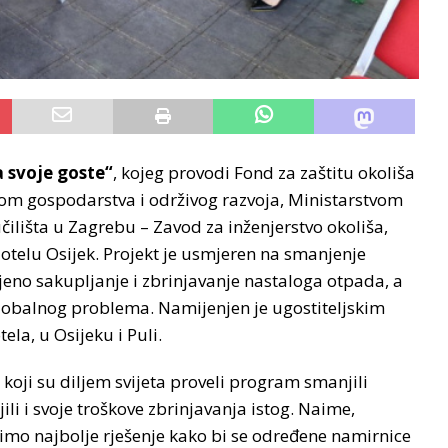
 svoje goste“
, kojeg provodi Fond za zaštitu okoliša
tvom gospodarstva i održivog razvoja, Ministarstvom
ilišta u Zagrebu – Zavod za inženjerstvo okoliša,
Hotelu Osijek. Projekt je usmjeren na smanjenje
jeno sakupljanje i zbrinjavanje nastaloga otpada, a
lobalnog problema. Namijenjen je ugostiteljskim
la, u Osijeku i Puli.
 koji su diljem svijeta proveli program smanjili
li i svoje troškove zbrinjavanja istog. Naime,
žimo najbolje rješenje kako bi se određene namirnice