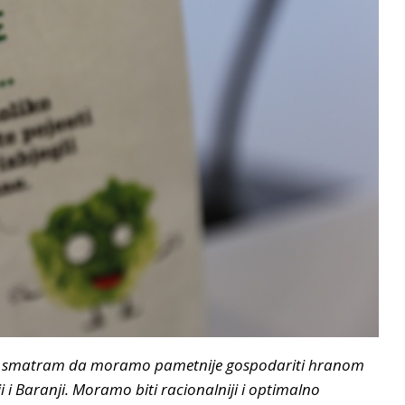
om te smatram da moramo pametnije gospodariti hranom
 i Baranji. Moramo biti racionalniji i optimalno