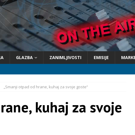
RA
GLAZBA
ZANIMLJIVOSTI
EMISIJE
MARK
„Smanji otpad od hrane, kuhaj za svoje goste“
rane, kuhaj za svoje