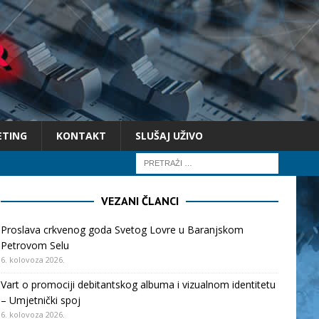
ETING
KONTAKT
SLUŠAJ UŽIVO
VEZANI ČLANCI
Proslava crkvenog goda Svetog Lovre u Baranjskom
Petrovom Selu
6. kolovoza 2026.
Vart o promociji debitantskog albuma i vizualnom identitetu
– Umjetnički spoj
6. kolovoza 2026.