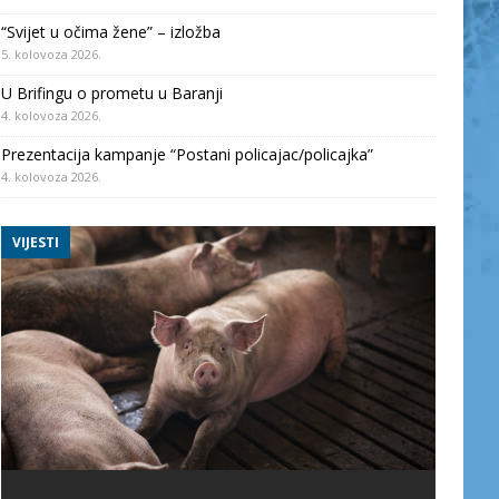
“Svijet u očima žene” – izložba
5. kolovoza 2026.
U Brifingu o prometu u Baranji
4. kolovoza 2026.
Prezentacija kampanje “Postani policajac/policajka”
4. kolovoza 2026.
VIJESTI