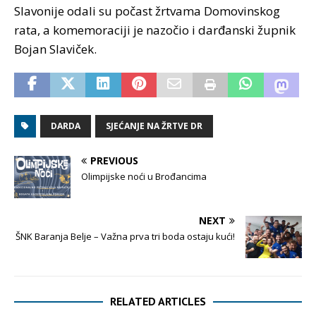
Slavonije odali su počast žrtvama Domovinskog
rata, a komemoraciji je nazočio i darđanski župnik
Bojan Slaviček.
DARDA
SJEĆANJE NA ŽRTVE DR
PREVIOUS
Olimpijske noći u Brođancima
NEXT
ŠNK Baranja Belje – Važna prva tri boda ostaju kući!
RELATED ARTICLES