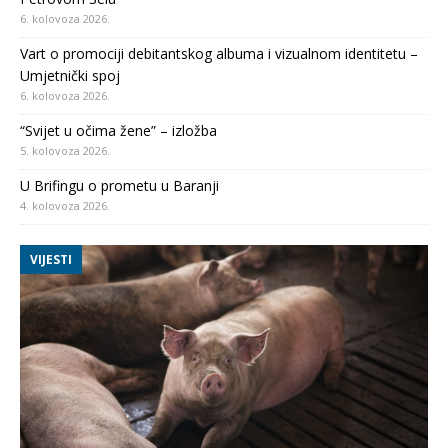
6. kolovoza 2026.
Vart o promociji debitantskog albuma i vizualnom identitetu –
Umjetnički spoj
6. kolovoza 2026.
“Svijet u očima žene” – izložba
5. kolovoza 2026.
U Brifingu o prometu u Baranji
4. kolovoza 2026.
VIJESTI