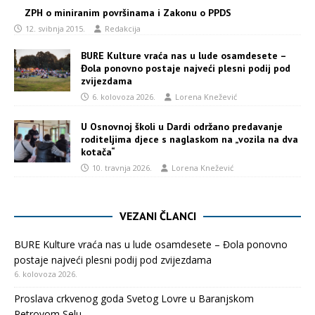
ZPH o miniranim površinama i Zakonu o PPDS
12. svibnja 2015.
Redakcija
BURE Kulture vraća nas u lude osamdesete –
Đola ponovno postaje najveći plesni podij pod
zvijezdama
6. kolovoza 2026.
Lorena Knežević
U Osnovnoj školi u Dardi održano predavanje
roditeljima djece s naglaskom na „vozila na dva
kotača“
10. travnja 2026.
Lorena Knežević
VEZANI ČLANCI
BURE Kulture vraća nas u lude osamdesete – Đola ponovno
postaje najveći plesni podij pod zvijezdama
6. kolovoza 2026.
Proslava crkvenog goda Svetog Lovre u Baranjskom
Petrovom Selu