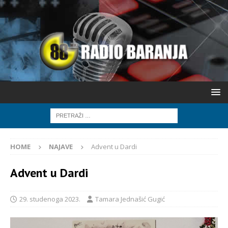
HOME
NAJAVE
Advent u Dardi
Advent u Dardi
29. studenoga 2023.
Tamara Jednašić Gugić