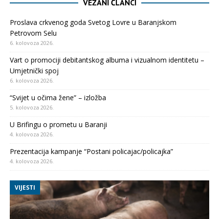
VEZANI ČLANCI
Proslava crkvenog goda Svetog Lovre u Baranjskom
Petrovom Selu
6. kolovoza 2026.
Vart o promociji debitantskog albuma i vizualnom identitetu –
Umjetnički spoj
6. kolovoza 2026.
“Svijet u očima žene” – izložba
5. kolovoza 2026.
U Brifingu o prometu u Baranji
4. kolovoza 2026.
Prezentacija kampanje “Postani policajac/policajka”
4. kolovoza 2026.
VIJESTI