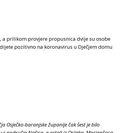
lo, a prilikom provjere propusnica dvije su osobe
 dijete pozitivno na koronavirus u Dječjem domu
a Osječko-baranjske županije čak šest je bilo
 s područja Našica, a ostali iz Osijeka, Marjančaca,