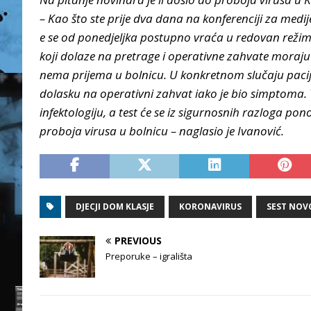
– Kao što ste prije dva dana na konferenciji za medij
e se od ponedjeljka postupno vraća u redovan režim
koji dolaze na pretrage i operativne zahvate moraj
nema prijema u bolnicu. U konkretnom slučaju pacijen
dolasku na operativni zahvat iako je bio simptoma. T
infektologiju, a test će se iz sigurnosnih razloga pono
proboja virusa u bolnicu – naglasio je Ivanović.
DJECJI DOM KLASJE
KORONAVIRUS
SEST NOV
PREVIOUS
Preporuke – igrališta