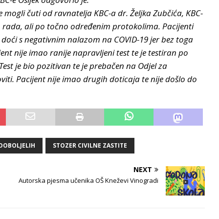
e mogli čuti od ravnatelja KBC-a dr. Željka Zubčića, KBC-
 rada, ali po točno određenim protokolima. Pacijenti
u doći s negativnim nalazom na COVID-19 jer bez toga
t nije imao ranije napravljeni test te je testiran po
est je bio pozitivan te je prebačen na Odjel za
viti. Pacijent nije imao drugih doticaja te nije došlo do
OOBOLJELIH
STOZER CIVILNE ZASTITE
NEXT
Autorska pjesma učenika OŠ Kneževi Vinogradi