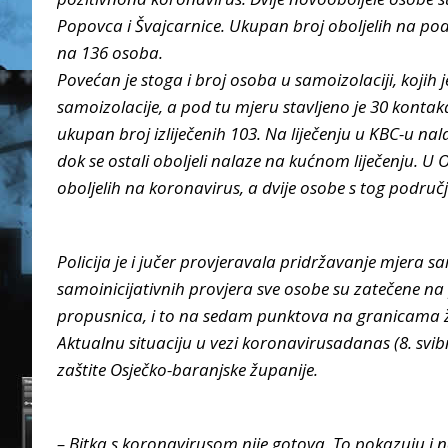
Popovca i Švajcarnice. Ukupan broj oboljelih na po
na 136 osoba.
Povećan je stoga i broj osoba u samoizolaciji, kojih j
samoizolacije, a pod tu mjeru stavljeno je 30 kontaka
ukupan broj izliječenih 103. Na liječenju u KBC-u nala
dok se ostali oboljeli nalaze na kućnom liječenju. U 
oboljelih na koronavirus, a dvije osobe s tog područja
Policija je i jučer provjeravala pridržavanje mjera s
samoinicijativnih provjera sve osobe su zatečene na pr
propusnica, i to na sedam punktova na granicama ž
Aktualnu situaciju u vezi koronavirusadanas (8. svib
zaštite Osječko-baranjske županije.
– Bitka s koronavirusom nije gotova. To pokazuju i 