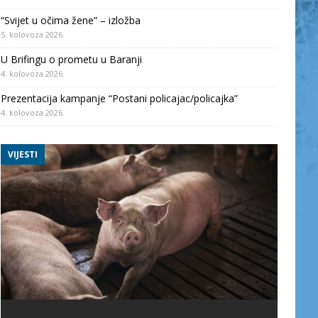
“Svijet u očima žene” – izložba
5. kolovoza 2026.
U Brifingu o prometu u Baranji
4. kolovoza 2026.
Prezentacija kampanje “Postani policajac/policajka”
4. kolovoza 2026.
VIJESTI