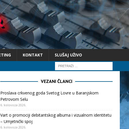
ETING
KONTAKT
SLUŠAJ UŽIVO
VEZANI ČLANCI
Proslava crkvenog goda Svetog Lovre u Baranjskom
Petrovom Selu
6. kolovoza 2026.
Vart o promociji debitantskog albuma i vizualnom identitetu
– Umjetnički spoj
6. kolovoza 2026.