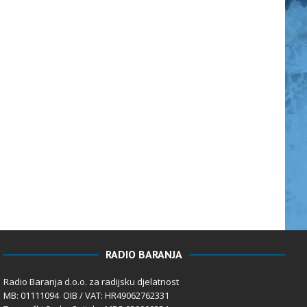
RADIO BARANJA
Radio Baranja d.o.o. za radijsku djelatnost
MB: 01111094 OIB / VAT: HR49062762331