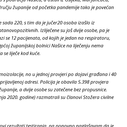
dručju županije od početka pandemije tako je povećan
e sada 220, s tim da je jučer20 osoba izašlo iz
tanovopozitivnih. Izliječene su još dvije osobe, pa je
zi se 12 pacijenata, od kojih je jedan na respiratoru,
Općoj županijskoj bolnici Našice na liječenju nema
 se liječe kod kuće.
amoizolacije, no u jednoj provjeri po dojavi građana i 40
ijavljenoj adresi. Policija je obavila 5.398 provjera
upanije, a dvije osobe su zatečene bez propusnice.
nja 2020. godine) razmatrali su članovi Stožera civilne
novi rezultati testiranja, pa ponovno naglašavam da je