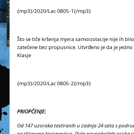
{mp3}/2020/Lac 0805-1{/mp3}
Što se tiče kršenja mjera samoizolacije nije ih bi
zatečene bez propusnice. Utvrđeno je da je jedno
Klasje
{mp3}/2020/Lac 0805-2{/mp3}
PRIOPĆENJE:
Od 147 uzoraka testiranih u zadnja 24 sata s područj
pozitivnona koronavirus. Dvije novooboljele osobe su