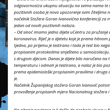
odgovornostza ukupnu situaciju na svima nama te se
pozitivnih osoba je novo upozorenje svim žiteljima
načelnik Stožera Goran Ivanovićna konferenciji za m
jedan od novih pozitivnih nalaza.
– Od sinoć imamo jedno dijete uCentru za pružanje us
koronavirus. Riječ je o djetetu koje je prema hitnom 
tjedna, po prijemu je testirano i tada je test bio nega
propisanim protokolima smješteno u samoizolaciju. O d
s drugom djecom. Danas je dijete bilo naručeno na tes
temperaturu i odmah je testirano, a nalaz je bio pozi
prema epidemiološki propisanim pravilima i druga 
je.
Načelnik Županijskog stožera Goran Ivanović potom 
provođenje propisanih mjera Nacionalnog stožera i
Na pitanje novinara je li došlo do proboja virusa u K