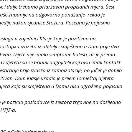
 i dalje trebamo pridržavati propisanih mjera. Šest
 naše županije na odgovorno ponašanje- rekao je
edije nakon sjednice Stožera. Posebno je pojasnio
luga u zajednici Klasje koje je pozitivno na
postupku izuzeto iz obitelji i smješteno u Dom prije dva
tivan. Dijete nije imalo simptome bolesti, ali je prema
jetetu su se brinuli odgojitelji koji nisu imali kontakt
tiranje prije izlaska iz samoizolacije, no jučer je dobilo
tivan. Dom Klasje uradio je prijem i smještaj djeteta
djeca koja su smještena u Domu nisu ugrožena-pojasnio
je pozvao poslodavce iz sektora trgovine na dosljedno
 HZJZ-a.
BC-e Osijek odgovorio je: