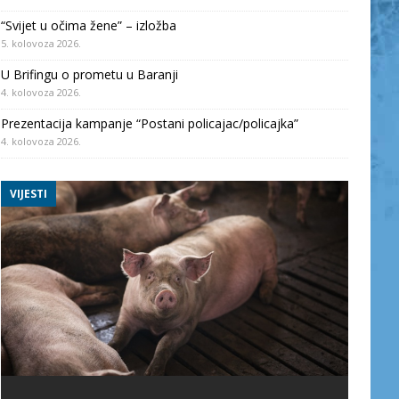
“Svijet u očima žene” – izložba
5. kolovoza 2026.
U Brifingu o prometu u Baranji
4. kolovoza 2026.
Prezentacija kampanje “Postani policajac/policajka”
4. kolovoza 2026.
VIJESTI