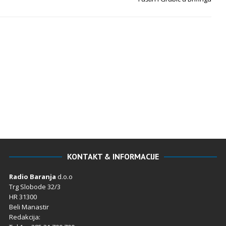
KONTAKT & INFORMACIJE
Radio Baranja
d.o.o
Trg Slobode 32/3
HR 31300
Beli Manastir
Redakcija: