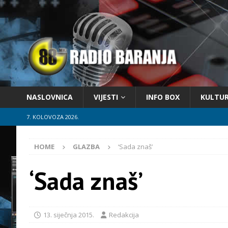
NASLOVNICA
VIJESTI
INFO BOX
KULTU
7. KOLOVOZA 2026.
HOME
GLAZBA
‘Sada znaš’
‘Sada znaš’
13. siječnja 2015.
Redakcija