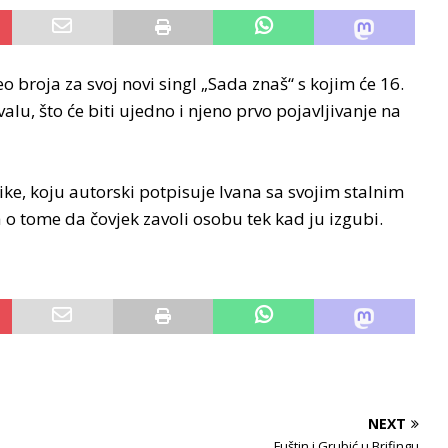
o broja za svoj novi singl „Sada znaš“ s kojim će 16.
alu, što će biti ujedno i njeno prvo pojavljivanje na
ke, koju autorski potpisuje Ivana sa svojim stalnim
 tome da čovjek zavoli osobu tek kad ju izgubi.
NEXT
Fuštin i Grubić u Brifingu