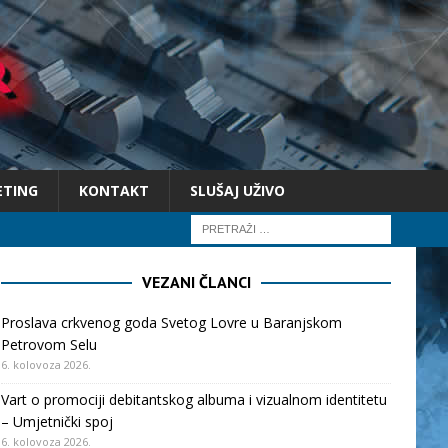
ETING
KONTAKT
SLUŠAJ UŽIVO
VEZANI ČLANCI
Proslava crkvenog goda Svetog Lovre u Baranjskom
Petrovom Selu
6. kolovoza 2026.
Vart o promociji debitantskog albuma i vizualnom identitetu
– Umjetnički spoj
6. kolovoza 2026.