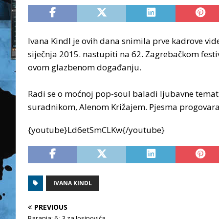
Ivana Kindl je ovih dana snimila prve kadrove vide
siječnja 2015. nastupiti na 62. Zagrebačkom festiv
ovom glazbenom događanju.
Radi se o moćnoj pop-soul baladi ljubavne temati
suradnikom, Alenom Križajem. Pjesma progovara o
{youtube}Ld6etSmCLKw{/youtube}
IVANA KINDL
PREVIOUS
Baranja: 6 : 3 za Josipovića