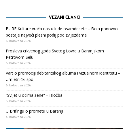
VEZANI ČLANCI
BURE Kulture vraća nas u lude osamdesete – Đola ponovno
postaje najveći plesni podij pod zvijezdama
6. kolovoza 2026.
Proslava crkvenog goda Svetog Lovre u Baranjskom
Petrovom Selu
6. kolovoza 2026.
Vart o promociji debitantskog albuma i vizualnom identitetu –
Umjetnički spoj
6. kolovoza 2026.
“Svijet u očima žene” – izložba
5. kolovoza 2026.
U Brifingu o prometu u Baranji
4. kolovoza 2026.