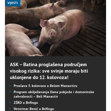
VIJESTI
ASK – Batina proglašena područjem
visokog rizika: sve svinje moraju biti
uklonjene do 12. kolovoza!
Proslava 5. kolovoza u Belom Manastiru
Program obilježavanja Dana pobjede i domovinske
zahvalnosti – Beli Manastir
ZŠRD u Brifingu
Veterinar Benić u Brifingu