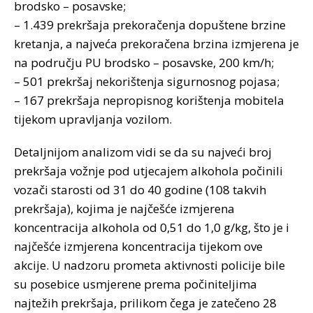
brodsko – posavske;
– 1.439 prekršaja prekoračenja dopuštene brzine
kretanja, a najveća prekoračena brzina izmjerena je
na području PU brodsko – posavske, 200 km/h;
– 501 prekršaj nekorištenja sigurnosnog pojasa;
– 167 prekršaja nepropisnog korištenja mobitela
tijekom upravljanja vozilom.
Detaljnijom analizom vidi se da su najveći broj
prekršaja vožnje pod utjecajem alkohola počinili
vozači starosti od 31 do 40 godine (108 takvih
prekršaja), kojima je najčešće izmjerena
koncentracija alkohola od 0,51 do 1,0 g/kg, što je i
najčešće izmjerena koncentracija tijekom ove
akcije. U nadzoru prometa aktivnosti policije bile
su posebice usmjerene prema počiniteljima
najtežih prekršaja, prilikom čega je zatečeno 28