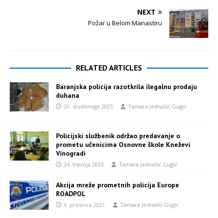
NEXT
Požar u Belom Manastiru
RELATED ARTICLES
Baranjska policija razotkrila ilegalnu prodaju
duhana
20. studenoga 2025.
Tamara Jednašić Gugić
Policijski službenik održao predavanje o
prometu učenicima Osnovne škole Kneževi
Vinogradi
24. travnja 2026.
Tamara Jednašić Gugić
Akcija mreže prometnih policija Europe
ROADPOL
6. prosinca 2021.
Tamara Jednašić Gugić