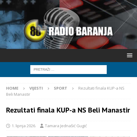
HOME
VIJESTI
SPORT
Rezultati finala KUP-a NS
Beli Manastir
Rezultati finala KUP-a NS Beli Manastir
1. lipnja 2026.
Tamara Jednašić Gugić