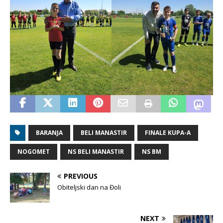
BARANJA
BELI MANASTIR
FINALE KUPA-A
NOGOMET
NS BELI MANASTIR
NS BM
PREVIOUS
Obiteljski dan na Đoli
NEXT