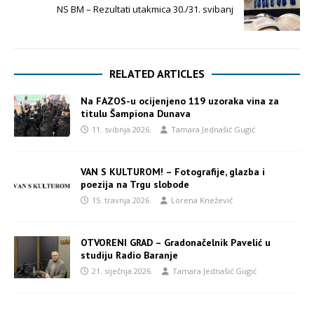
NS BM – Rezultati utakmica 30./31. svibanj
RELATED ARTICLES
Na FAZOS-u ocijenjeno 119 uzoraka vina za
titulu Šampiona Dunava
11. svibnja 2026.
Tamara Jednašić Gugić
VAN S KULTUROM! – Fotografije, glazba i
poezija na Trgu slobode
15. travnja 2026.
Lorena Knežević
OTVORENI GRAD – Gradonačelnik Pavelić u
studiju Radio Baranje
21. siječnja 2026.
Tamara Jednašić Gugić