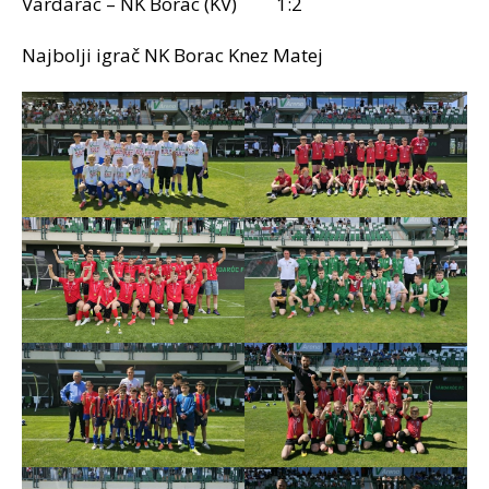
Vardarac – NK Borac (KV) 1:2
Najbolji igrač NK Borac Knez Matej