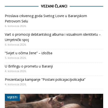
VEZANI ČLANCI
Proslava crkvenog goda Svetog Lovre u Baranjskom
Petrovom Selu
6. kolovoza 2026.
Vart o promociji debitantskog albuma i vizualnom identitetu –
Umjetnički spoj
6. kolovoza 2026.
“Svijet u očima žene” – izložba
5. kolovoza 2026.
U Brifingu o prometu u Baranji
4. kolovoza 2026.
Prezentacija kampanje “Postani policajac/policajka”
4. kolovoza 2026.
VIJESTI