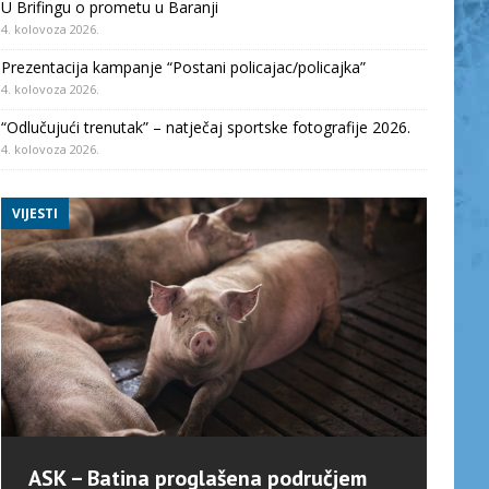
U Brifingu o prometu u Baranji
4. kolovoza 2026.
Prezentacija kampanje “Postani policajac/policajka”
4. kolovoza 2026.
“Odlučujući trenutak” – natječaj sportske fotografije 2026.
4. kolovoza 2026.
VIJESTI
ASK – Batina proglašena područjem