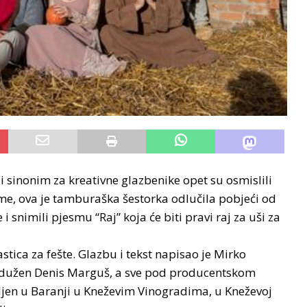
 sinonim za kreativne glazbenike opet su osmislili
ime, ova je tamburaška šestorka odlučila pobjeći od
i snimili pjesmu “Raj” koja će biti pravi raj za uši za
stica za fešte. Glazbu i tekst napisao je Mirko
adužen Denis Marguš, a sve pod producentskom
jen u Baranji u Kneževim Vinogradima, u Kneževoj