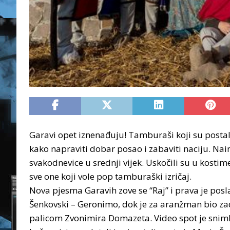
Garavi opet iznenađuju! Tamburaši koji su postali
kako napraviti dobar posao i zabaviti naciju. Na
svakodnevice u srednji vijek. Uskočili su u kostime 
sve one koji vole pop tamburaški izričaj.
Nova pjesma Garavih zove se “Raj” i prava je posla
Šenkovski – Geronimo, dok je za aranžman bio z
palicom Zvonimira Domazeta. Video spot je sniml