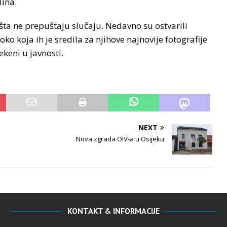
lina.
šta ne prepuštaju slučaju. Nedavno su ostvarili
 koja ih je sredila za njihove najnovije fotografije
keni u javnosti.
NEXT
Nova zgrada OIV-a u Osijeku
KONTAKT & INFORMACIJE