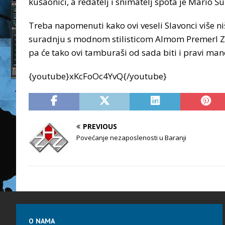
kušaonici, a redatelj i snimatelj spota je Mario Šu
Treba napomenuti kako ovi veseli Slavonci više ni
suradnju s modnom stilisticom Almom Premerl Zoko
pa će tako ovi tamburaši od sada biti i pravi mane
{youtube}xKcFoOc4YvQ{/youtube}
PREVIOUS
Povećanje nezaposlenosti u Baranji
O NAMA