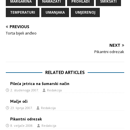
MARGARINA
NAMAZATI
PROHLADI
SMIKSATI
TEMPERATURI
UMANJAKA
UMJERENOJ
PREVIOUS
Torta bijeli anđeo
NEXT
Pikantni odrezak
RELATED ARTICLES
Pileća jetrica na šumarski način
2. studenoga 2007.
Redakcija
Mačje oči
23. lipnja 2007.
Redakcija
Pikantni odrezak
8. veljače 2008.
Redakcija