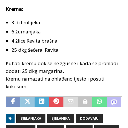
Krema:
3 dcl mlijeka
6 žumanjaka
4 žlice Revita brašna
25 dkg šećera
Revita
Kuhati kremu dok se ne zgusne i kada se prohladi
dodati 25 dkg margarina.
Kremu namazati na ohlađeno tjesto i posuti
kokosom
BJELANJAKA
BJELANJKA
DODAVAJU