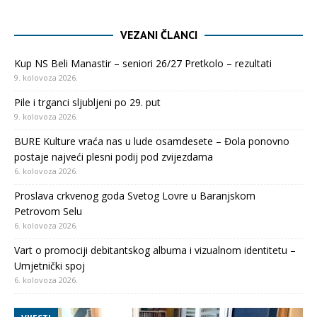
VEZANI ČLANCI
Kup NS Beli Manastir – seniori 26/27 Pretkolo – rezultati
9. kolovoza 2026.
Pile i trganci sljubljeni po 29. put
9. kolovoza 2026.
BURE Kulture vraća nas u lude osamdesete – Đola ponovno
postaje najveći plesni podij pod zvijezdama
6. kolovoza 2026.
Proslava crkvenog goda Svetog Lovre u Baranjskom
Petrovom Selu
6. kolovoza 2026.
Vart o promociji debitantskog albuma i vizualnom identitetu –
Umjetnički spoj
6. kolovoza 2026.