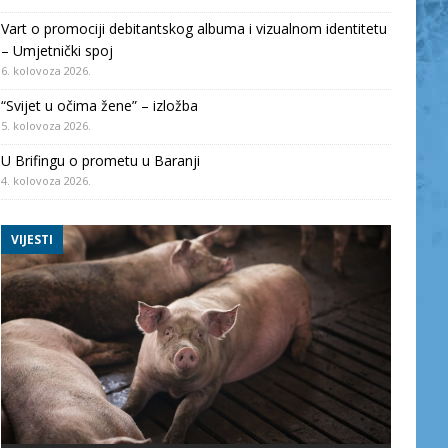
Vart o promociji debitantskog albuma i vizualnom identitetu
– Umjetnički spoj
6. kolovoza 2026.
“Svijet u očima žene” – izložba
5. kolovoza 2026.
U Brifingu o prometu u Baranji
4. kolovoza 2026.
VIJESTI