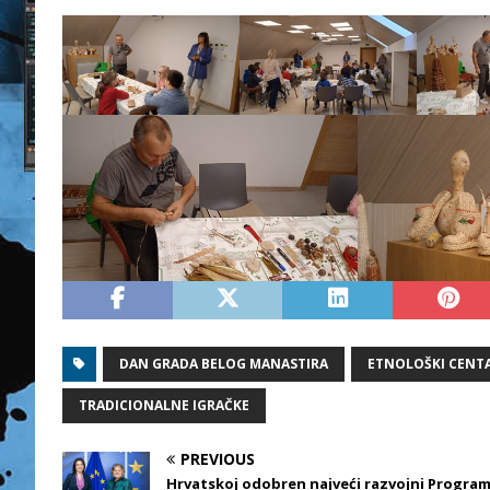
DAN GRADA BELOG MANASTIRA
ETNOLOŠKI CENTA
TRADICIONALNE IGRAČKE
PREVIOUS
Hrvatskoj odobren najveći razvojni Progra