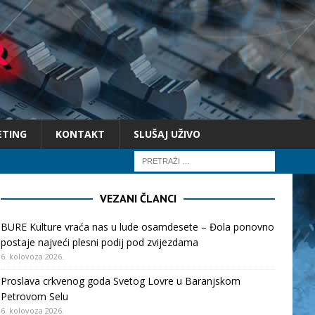
ETING
KONTAKT
SLUŠAJ UŽIVO
VEZANI ČLANCI
BURE Kulture vraća nas u lude osamdesete – Đola ponovno
postaje najveći plesni podij pod zvijezdama
6. kolovoza 2026.
Proslava crkvenog goda Svetog Lovre u Baranjskom
Petrovom Selu
6. kolovoza 2026.