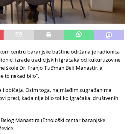
om centru baranjske baštine održana je radionica
dionici izrade tradicijskih igračaka od kukuruzovine
vne škole Dr. Franjo Tuđman Beli Manastir, a
e to nekad bilo”.
ije i običaja. Osim toga, najmlađim sugrađanima
ovi preci, kada nije bilo toliko igračaka, društvenih
 Belog Manastira (Etnološki centar baranjske
ševice.