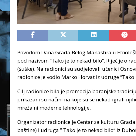
Povodom Dana Grada Belog Manastira u Etnološk
pod nazivom “Tako je to nekad bilo”. Riječ je o ra
(šuške). Na radionici su sudjelovali učenici Osno
radionice je vodio Marko Horvat iz udruge “Tako j
Cilj radionice bila je promocija baranjske tradic
prikazani su načini na koje su se nekad igrali njih
mreža ni moderne tehnologije.
Organizator radionice je Centar za kulturu Grada
baštine) i udruga ” Tako je to nekad bilo” iz Dubo