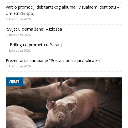
Vart o promociji debitantskog albuma i vizualnom identitetu –
Umjetnički spoj
6. kolovoza 2026.
“Svijet u očima žene” – izložba
5. kolovoza 2026.
U Brifingu o prometu u Baranji
4. kolovoza 2026.
Prezentacija kampanje “Postani policajac/policajka”
4. kolovoza 2026.
VIJESTI