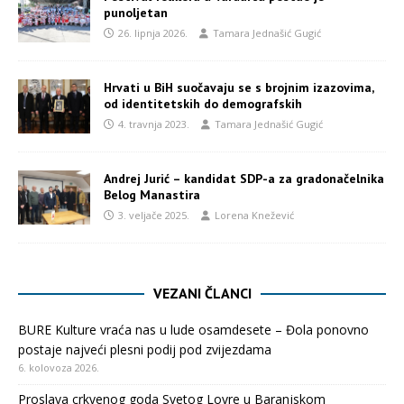
punoljetan
26. lipnja 2026.
Tamara Jednašić Gugić
Hrvati u BiH suočavaju se s brojnim izazovima,
od identitetskih do demografskih
4. travnja 2023.
Tamara Jednašić Gugić
Andrej Jurić – kandidat SDP-a za gradonačelnika
Belog Manastira
3. veljače 2025.
Lorena Knežević
VEZANI ČLANCI
BURE Kulture vraća nas u lude osamdesete – Đola ponovno
postaje najveći plesni podij pod zvijezdama
6. kolovoza 2026.
Proslava crkvenog goda Svetog Lovre u Baranjskom