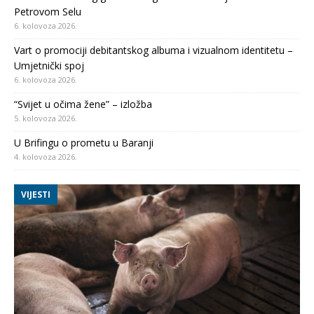
Petrovom Selu
6. kolovoza 2026.
Vart o promociji debitantskog albuma i vizualnom identitetu –
Umjetnički spoj
6. kolovoza 2026.
“Svijet u očima žene” – izložba
5. kolovoza 2026.
U Brifingu o prometu u Baranji
4. kolovoza 2026.
VIJESTI