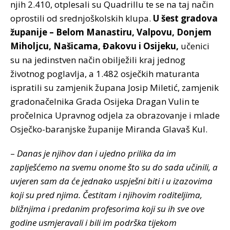
njih 2.410, otplesali su Quadrillu te se na taj način
oprostili od srednjoškolskih klupa.
U šest gradova
županije – Belom Manastiru, Valpovu, Donjem
Miholjcu, Našicama, Đakovu i Osijeku,
učenici
su na jedinstven način obilježili kraj jednog
životnog poglavlja, a 1.482 osječkih maturanta
ispratili su zamjenik župana Josip Miletić, zamjenik
gradonačelnika Grada Osijeka Dragan Vulin te
pročelnica Upravnog odjela za obrazovanje i mlade
Osječko-baranjske županije Miranda Glavaš Kul.
–
Danas je njihov dan i ujedno prilika da im
zaplješćemo na svemu onome što su do sada učinili, a
uvjeren sam da će jednako uspješni biti i u izazovima
koji su pred njima. Čestitam i njihovim roditeljima,
bližnjima i predanim profesorima koji su ih sve ove
godine usmjeravali i bili im podrška tijekom