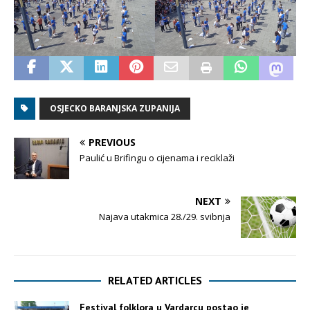
OSJECKO BARANJSKA ZUPANIJA
PREVIOUS
Paulić u Brifingu o cijenama i reciklaži
NEXT
Najava utakmica 28./29. svibnja
RELATED ARTICLES
Festival folklora u Vardarcu postao je