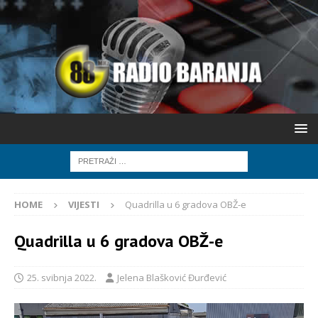
HOME
VIJESTI
Quadrilla u 6 gradova OBŽ-e
Quadrilla u 6 gradova OBŽ-e
25. svibnja 2022.
Jelena Blašković Đurđević