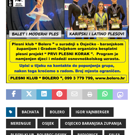
BACHATA
BOLERO
IGOR VAJNBERGER
MERENGUE
OSIJEK
OSJECKO BARANJSKA ZUPANIJA
PLESNI KLUB „BOLERO" OSIJEK
RADIONICE
SALSA