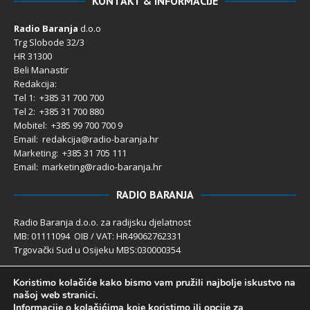
KONTAKT & INFORMACIJE
Radio Baranja
d.o.o
Trg Slobode 32/3
HR 31300
Beli Manastir
Redakcija:
Tel 1: +385 31 700 700
Tel 2: +385 31 700 880
Mobitel: +385 99 700 700 9
Email: redakcija@radio-baranja.hr
Marketing
: +385 31 705 111
Email: marketing@radio-baranja.hr
RADIO BARANJA
Radio Baranja d.o.o. za radijsku djelatnost
MB: 01111094 OIB / VAT: HR49062762331
Trgovački Sud u Osijeku MBS:030000354
Temeljni kapital 2.600,00 € uplaćen u cijelosti
Koristimo kolačiće kako bismo vam pružili najbolje iskustvo na
Poslovni račun PBZ: 2340009-1100121402
našoj web stranici.
IBAN: HR4123400091100121402
Informacije o kolačićima koje koristimo ili opcije za