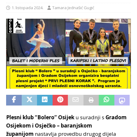
1. listopada 2024.
Tamara Jednašić Gugić
Plesni klub “Bolero” Osijek
u suradnji s
Gradom
Osijekom i Osječko – baranjskom
županijom
nastavlja provedbu drugog dijela