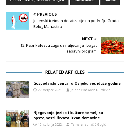
PREVIOUS
Jesenski tretman deratizacije na području Grada
Belog Manastira
NEXT
15. Paprikafest u Lugu uz natjecanja i bogat
zabavni program
RELATED ARTICLES
Gospodarski centar u Osijeku već iduće godine
27. veljače 2021.
Jelena Blašković Đurđević
Njegovanje jezika i kulture temelj su
opstojnosti Hrvata izvan domovine
10. svibnja 2022.
Tamara Jednašić Gugić