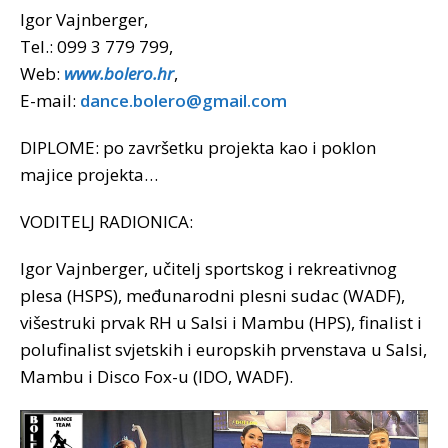
Igor Vajnberger,
Tel.: 099 3 779 799,
Web:
www.bolero.hr
,
E-mail:
dance.bolero@gmail.com
DIPLOME: po završetku projekta kao i poklon
majice projekta…
VODITELJ RADIONICA:
Igor Vajnberger, učitelj sportskog i rekreativnog
plesa (HSPS), međunarodni plesni sudac (WADF),
višestruki prvak RH u Salsi i Mambu (HPS), finalist i
polufinalist svjetskih i europskih prvenstava u Salsi,
Mambu i Disco Fox-u (IDO, WADF).