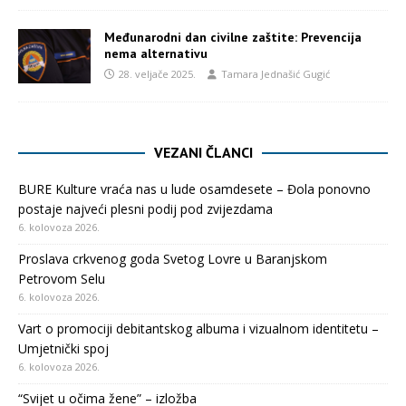
Međunarodni dan civilne zaštite: Prevencija
nema alternativu
28. veljače 2025.
Tamara Jednašić Gugić
VEZANI ČLANCI
BURE Kulture vraća nas u lude osamdesete – Đola ponovno
postaje najveći plesni podij pod zvijezdama
6. kolovoza 2026.
Proslava crkvenog goda Svetog Lovre u Baranjskom
Petrovom Selu
6. kolovoza 2026.
Vart o promociji debitantskog albuma i vizualnom identitetu –
Umjetnički spoj
6. kolovoza 2026.
“Svijet u očima žene” – izložba