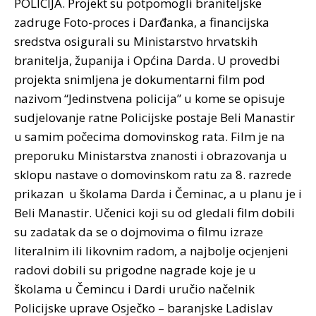
POLICIJA. Projekt su potpomogli braniteljske
zadruge Foto-proces i Darđanka, a financijska
sredstva osigurali su Ministarstvo hrvatskih
branitelja, županija i Općina Darda. U provedbi
projekta snimljena je dokumentarni film pod
nazivom “Jedinstvena policija” u kome se opisuje
sudjelovanje ratne Policijske postaje Beli Manastir
u samim počecima domovinskog rata.
Film je na
preporuku Ministarstva znanosti i obrazovanja u
sklopu nastave o domovinskom ratu za 8. razrede
prikazan u školama Darda i Čeminac, a u planu je i
Beli Manastir. Učenici koji su od gledali film dobili
su zadatak da se o dojmovima o filmu izraze
literalnim ili likovnim radom, a najbolje ocjenjeni
radovi dobili su prigodne nagrade koje je u
školama u Čemincu i Dardi uručio načelnik
Policijske uprave Osječko – baranjske Ladislav