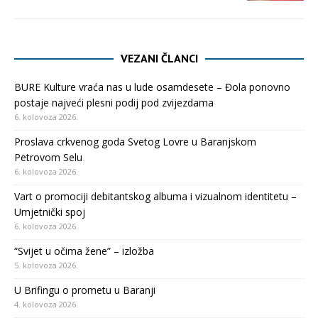
VEZANI ČLANCI
BURE Kulture vraća nas u lude osamdesete – Đola ponovno
postaje najveći plesni podij pod zvijezdama
6. kolovoza 2026.
Proslava crkvenog goda Svetog Lovre u Baranjskom
Petrovom Selu
6. kolovoza 2026.
Vart o promociji debitantskog albuma i vizualnom identitetu –
Umjetnički spoj
6. kolovoza 2026.
“Svijet u očima žene” – izložba
5. kolovoza 2026.
U Brifingu o prometu u Baranji
4. kolovoza 2026.