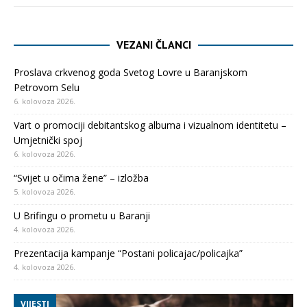
VEZANI ČLANCI
Proslava crkvenog goda Svetog Lovre u Baranjskom
Petrovom Selu
6. kolovoza 2026.
Vart o promociji debitantskog albuma i vizualnom identitetu –
Umjetnički spoj
6. kolovoza 2026.
“Svijet u očima žene” – izložba
5. kolovoza 2026.
U Brifingu o prometu u Baranji
4. kolovoza 2026.
Prezentacija kampanje “Postani policajac/policajka”
4. kolovoza 2026.
VIJESTI