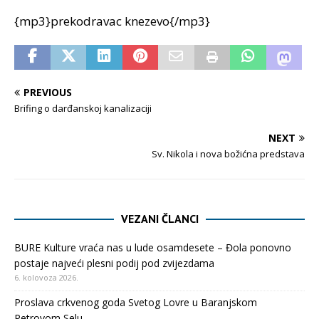
{mp3}prekodravac knezevo{/mp3}
PREVIOUS
Brifing o darđanskoj kanalizaciji
NEXT
Sv. Nikola i nova božićna predstava
VEZANI ČLANCI
BURE Kulture vraća nas u lude osamdesete – Đola ponovno
postaje najveći plesni podij pod zvijezdama
6. kolovoza 2026.
Proslava crkvenog goda Svetog Lovre u Baranjskom
Petrovom Selu