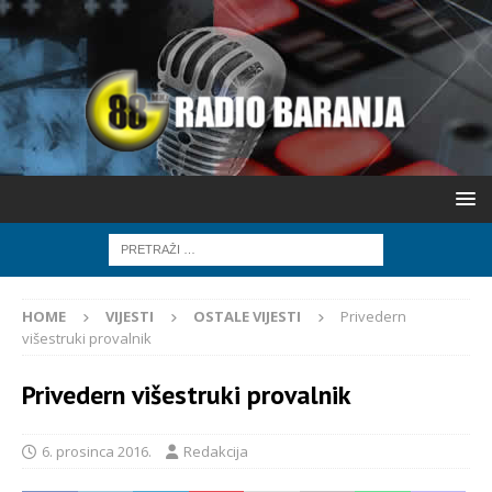
HOME
VIJESTI
OSTALE VIJESTI
Privedern
višestruki provalnik
Privedern višestruki provalnik
6. prosinca 2016.
Redakcija