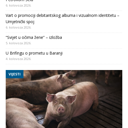
6. kolovoza 2026.
Vart o promociji debitantskog albuma i vizualnom identitetu –
Umjetnički spoj
6. kolovoza 2026.
“Svijet u očima žene” – izložba
5. kolovoza 2026.
U Brifingu o prometu u Baranji
4. kolovoza 2026.
VIJESTI