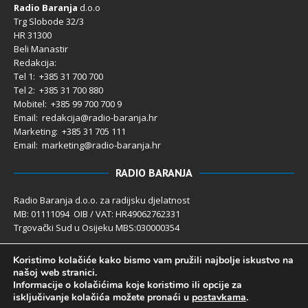
Radio Baranja
d.o.o
Trg Slobode 32/3
HR 31300
Beli Manastir
Redakcija:
Tel 1: +385 31 700 700
Tel 2: +385 31 700 880
Mobitel: +385 99 700 700 9
Email: redakcija@radio-baranja.hr
Marketing
: +385 31 705 111
Email: marketing@radio-baranja.hr
RADIO BARANJA
Radio Baranja d.o.o. za radijsku djelatnost
MB: 01111094 OIB / VAT: HR49062762331
Trgovački Sud u Osijeku MBS:030000354
Temeljni kapital 2.600,00 € uplaćen u cijelosti
Koristimo kolačiće kako bismo vam pružili najbolje iskustvo na
Poslovni račun PBZ: 2340009-1100121402
našoj web stranici.
IBAN: HR4123400091100121402
Informacije o kolačićima koje koristimo ili opcije za
Uprava društva: Ivanka Rusan
isključivanje kolačića možete pronaći u
postavkama
.