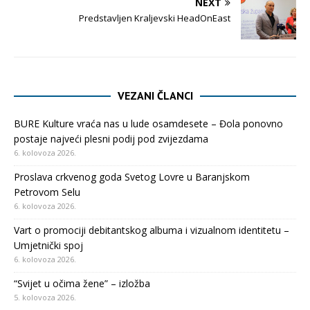
NEXT
Predstavljen Kraljevski HeadOnEast
VEZANI ČLANCI
BURE Kulture vraća nas u lude osamdesete – Đola ponovno
postaje najveći plesni podij pod zvijezdama
6. kolovoza 2026.
Proslava crkvenog goda Svetog Lovre u Baranjskom
Petrovom Selu
6. kolovoza 2026.
Vart o promociji debitantskog albuma i vizualnom identitetu –
Umjetnički spoj
6. kolovoza 2026.
“Svijet u očima žene” – izložba
5. kolovoza 2026.