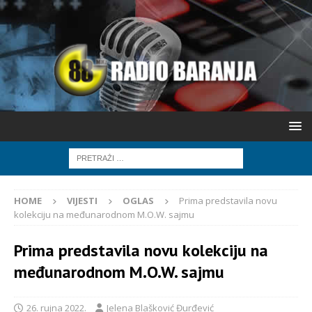
HOME
VIJESTI
OGLAS
Prima predstavila novu
kolekciju na međunarodnom M.O.W. sajmu
Prima predstavila novu kolekciju na
međunarodnom M.O.W. sajmu
26. rujna 2022.
Jelena Blašković Đurđević