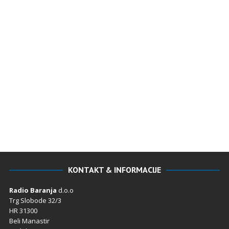
KONTAKT & INFORMACIJE
Radio Baranja
d.o.o
Trg Slobode 32/3
HR 31300
Beli Manastir