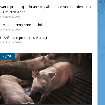
Vart o promociji debitantskog albuma i vizualnom identitetu
– Umjetnički spoj
6. kolovoza 2026.
“Svijet u očima žene” – izložba
5. kolovoza 2026.
U Brifingu o prometu u Baranji
4. kolovoza 2026.
VIJESTI