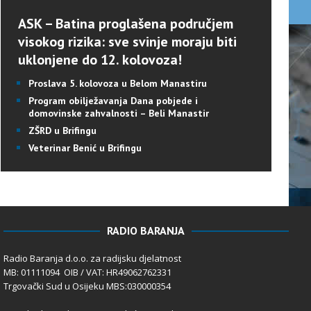
ASK – Batina proglašena područjem
visokog rizika: sve svinje moraju biti
uklonjene do 12. kolovoza!
Proslava 5. kolovoza u Belom Manastiru
Program obilježavanja Dana pobjede i
domovinske zahvalnosti – Beli Manastir
ZŠRD u Brifingu
Veterinar Benić u Brifingu
RADIO BARANJA
Radio Baranja d.o.o. za radijsku djelatnost
MB: 01111094 OIB / VAT: HR49062762331
Trgovački Sud u Osijeku MBS:030000354