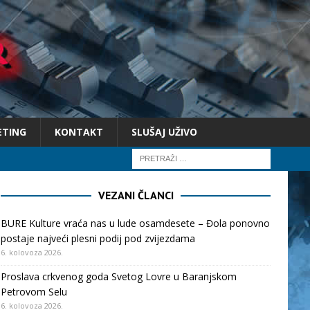
ETING
KONTAKT
SLUŠAJ UŽIVO
VEZANI ČLANCI
BURE Kulture vraća nas u lude osamdesete – Đola ponovno
postaje najveći plesni podij pod zvijezdama
6. kolovoza 2026.
Proslava crkvenog goda Svetog Lovre u Baranjskom
Petrovom Selu
6. kolovoza 2026.