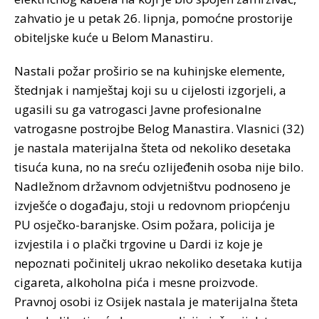
zahvatio je u petak 26. lipnja, pomoćne prostorije
obiteljske kuće u Belom Manastiru.
Nastali požar proširio se na kuhinjske elemente,
štednjak i namještaj koji su u cijelosti izgorjeli, a
ugasili su ga vatrogasci Javne profesionalne
vatrogasne postrojbe Belog Manastira. Vlasnici (32)
je nastala materijalna šteta od nekoliko desetaka
tisuća kuna, no na sreću ozlijeđenih osoba nije bilo.
Nadležnom državnom odvjetništvu podnoseno je
izvješće o događaju, stoji u redovnom priopćenju
PU osječko-baranjske. Osim požara, policija je
izvjestila i o plački trgovine u Dardi iz koje je
nepoznati počinitelj ukrao nekoliko desetaka kutija
cigareta, alkoholna pića i mesne proizvode.
Pravnoj osobi iz Osijek nastala je materijalna šteta