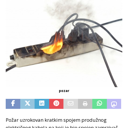
pozar
Požar uzrokovan kratkim spojem produžnog
električnog kabela na koji je bio spojen zamrzivač,