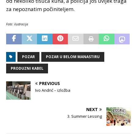
od nekoliko tisuća kuna, a policija još uvijek traga
za nepoznatim počiniteljem.
Foto: ilustracija
POZAR
POZAR U BELOM MANASTIRU
PRODUZNI KABEL
PREVIOUS
Ivo Andrić – izložba
NEXT
3. Summer Lessing