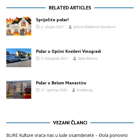
RELATED ARTICLES
Spriječite požar!
2. ožujka 2021.
Jelena Blašković Đurđević
Požar u Općini Kneževi Vinogradi
5. listopada 2021.
Saša Alilović
Požar u Belom Manastiru
21. siječnja 2020.
Redakcija
VEZANI ČLANCI
BURE Kulture vraća nas u lude osamdesete – Đola ponovno