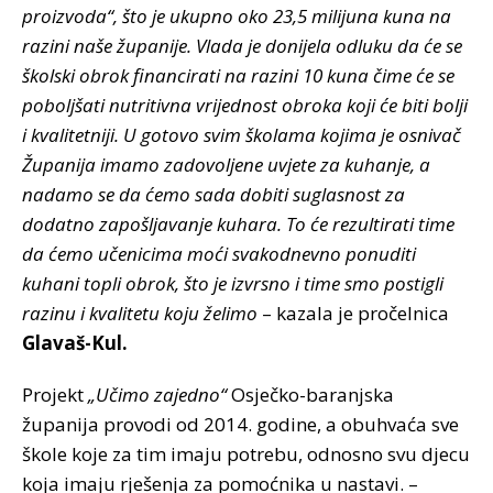
proizvoda“, što je ukupno oko 23,5 milijuna kuna na
razini naše županije. Vlada je donijela odluku da će se
školski obrok financirati na razini 10 kuna čime će se
poboljšati nutritivna vrijednost obroka koji će biti bolji
i kvalitetniji. U gotovo svim školama kojima je osnivač
Županija imamo zadovoljene uvjete za kuhanje, a
nadamo se da ćemo sada dobiti suglasnost za
dodatno zapošljavanje kuhara. To će rezultirati time
da ćemo učenicima moći svakodnevno ponuditi
kuhani topli obrok, što je izvrsno i time smo postigli
razinu i kvalitetu koju želimo
– kazala je pročelnica
Glavaš-Kul.
Projekt
„Učimo zajedno“
Osječko-baranjska
županija provodi od 2014. godine, a obuhvaća sve
škole koje za tim imaju potrebu, odnosno svu djecu
koja imaju rješenja za pomoćnika u nastavi. –