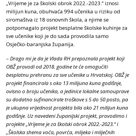
„Vrijeme je za školski obrok 2022.-2023.“ iznosi
milijun kuna, obuhvaća 994 učenika u riziku od
siromaštva iz 18 osnovnih škola, a njime se
potpomagalo projekt besplatne školske kuhinje za
sve učenike koji je do sada provodila samo
Osječko-baranjska županija.
–
Drago mi je da je Vlada RH prepoznala projekt koji
OBŽ provodi od 2018. godine te će omogućiti
besplatnu prehranu za sve učenike u Hrvatskoj. OBŽ je
projekt financirala s oko 13 milijuna kuna godišnje,
ovisno o broju učenika, a jedinice lokalne samouprave
su dodatno sufinancirale troškove s 5 do 50 posto, pa
je ukupna vrijednost projekta bila oko 21 milijun kuna
godišnje. Uz navedeni županijski projekt, provodimo i
projekte „Vrijeme je za školski obrok 2022.-2023.“ i
„Školska shema voća, povrća, mlijeka i mliječnih