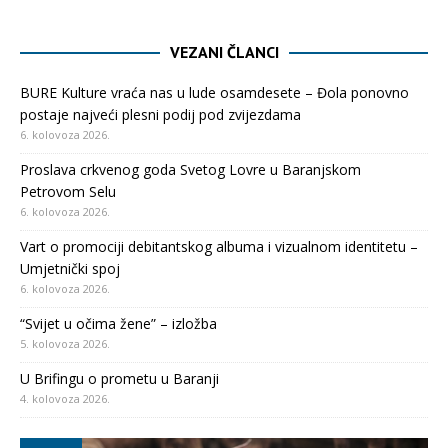
VEZANI ČLANCI
BURE Kulture vraća nas u lude osamdesete – Đola ponovno
postaje najveći plesni podij pod zvijezdama
6. kolovoza 2026.
Proslava crkvenog goda Svetog Lovre u Baranjskom
Petrovom Selu
6. kolovoza 2026.
Vart o promociji debitantskog albuma i vizualnom identitetu –
Umjetnički spoj
6. kolovoza 2026.
“Svijet u očima žene” – izložba
5. kolovoza 2026.
U Brifingu o prometu u Baranji
4. kolovoza 2026.