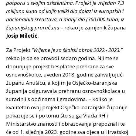
potporu u svojim asistentima. Projekt je vrijedan 7,3
milijuna kuna od kojih veliki dio dolazi iz europskih i
nacionalnih sredstava, a manji dio (360.000 kuna) iz
županijskog proračuna –
rekao je zamjenik župana
Josip Miletić.
Za Projekt
“Vrijeme je za školski obrok 2022.- 2023.”
rekao je da se provodi sedam godina. Njime se
dopunjuje projekt besplatne prehrane za sve
osnovnoškolce, uveden 2018. godine zahvaljujući
županu Anušiću, a kojim je Osječko-baranjska
županija osiguravala prehranu osnovnoškolaca u
suradnji s općinama i gradovima. – Koliko je
kvalitetan ovaj projekt Osječko-baranjske županije
pokazuje se i po tomu što su ga Vlada RH i
Ministarstvo znanosti i obrazovanja prepoznali te
će od 1. siječnja 2023. godine sva djeca u Hrvatskoj