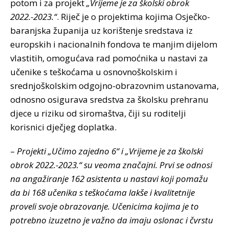
potom i za projekt
„Vrijeme je za školski obrok
2022.-2023.“
. Riječ je o projektima kojima Osječko-
baranjska županija uz korištenje sredstava iz
europskih i nacionalnih fondova te manjim dijelom
vlastitih, omogućava rad pomoćnika u nastavi za
učenike s teškoćama u osnovnoškolskim i
srednjoškolskim odgojno-obrazovnim ustanovama,
odnosno osigurava sredstva za školsku prehranu
djece u riziku od siromaštva, čiji su roditelji
korisnici dječjeg doplatka.
–
Projekti „Učimo zajedno 6“ i „Vrijeme je za školski
obrok 2022.-2023.“ su veoma značajni. Prvi se odnosi
na angažiranje 162 asistenta u nastavi koji pomažu
da bi 168 učenika s teškoćama lakše i kvalitetnije
proveli svoje obrazovanje. Učenicima kojima je to
potrebno izuzetno je važno da imaju oslonac i čvrstu