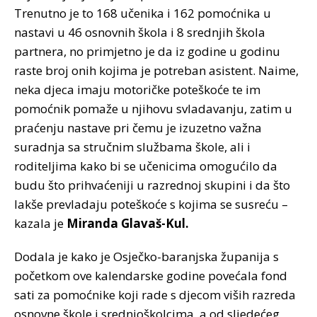
Trenutno je to 168 učenika i 162 pomoćnika u
nastavi u 46 osnovnih škola i 8 srednjih škola
partnera, no primjetno je da iz godine u godinu
raste broj onih kojima je potreban asistent. Naime,
neka djeca imaju motoričke poteškoće te im
pomoćnik pomaže u njihovu svladavanju, zatim u
praćenju nastave pri čemu je izuzetno važna
suradnja sa stručnim službama škole, ali i
roditeljima kako bi se učenicima omogućilo da
budu što prihvaćeniji u razrednoj skupini i da što
lakše prevladaju poteškoće s kojima se susreću –
kazala je
Miranda Glavaš-Kul.
Dodala je kako je Osječko-baranjska županija s
početkom ove kalendarske godine povećala fond
sati za pomoćnike koji rade s djecom viših razreda
osnovne škole i srednjoškolcima, a od sljedećeg