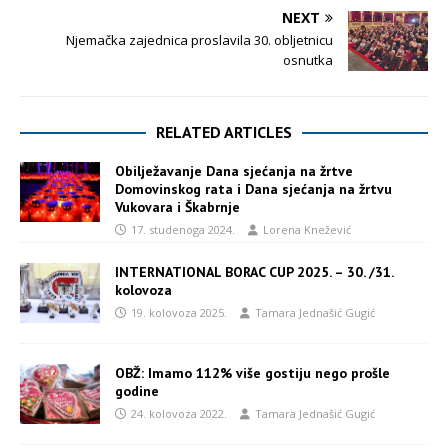
NEXT
Njemačka zajednica proslavila 30. obljetnicu
osnutka
RELATED ARTICLES
Obilježavanje Dana sjećanja na žrtve
Domovinskog rata i Dana sjećanja na žrtvu
Vukovara i Škabrnje
17. studenoga 2024.
Lorena Knežević
INTERNATIONAL BORAC CUP 2025. – 30. /31.
kolovoza
19. kolovoza 2025.
Tamara Jednašić Gugić
OBŽ: Imamo 112% više gostiju nego prošle
godine
24. kolovoza 2022.
Tamara Jednašić Gugić