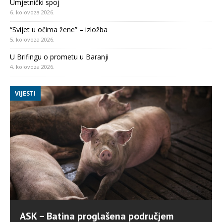
Umjetnički spoj
6. kolovoza 2026.
“Svijet u očima žene” – izložba
5. kolovoza 2026.
U Brifingu o prometu u Baranji
4. kolovoza 2026.
VIJESTI
ASK – Batina proglašena područjem