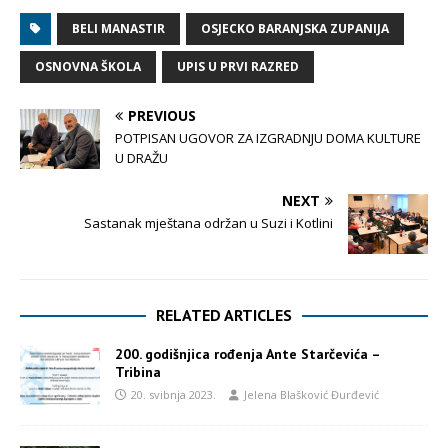
BELI MANASTIR
OSJECKO BARANJSKA ZUPANIJA
OSNOVNA ŠKOLA
UPIS U PRVI RAZRED
PREVIOUS
POTPISAN UGOVOR ZA IZGRADNJU DOMA KULTURE
U DRAŽU
NEXT
Sastanak mještana održan u Suzi i Kotlini
RELATED ARTICLES
200. godišnjica rođenja Ante Starčevića –
Tribina
20. svibnja 2023.
Jelena Blašković Đurđević