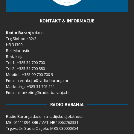
KONTAKT & INFORMACIJE
Radio Baranja
d.o.o
Trg Slobode 32/3
HR 31300
Beli Manastir
Redakcija:
Tel 1: +385 31 700 700
Tel 2: +385 31 700 880
Mobitel: +385 99 700 700 9
Email: redakcija@radio-baranja.hr
Marketing
: +385 31 705 111
Email: marketing@radio-baranja.hr
RADIO BARANJA
Radio Baranja d.o.o. za radijsku djelatnost
MB: 01111094 OIB / VAT: HR49062762331
Trgovački Sud u Osijeku MBS:030000354