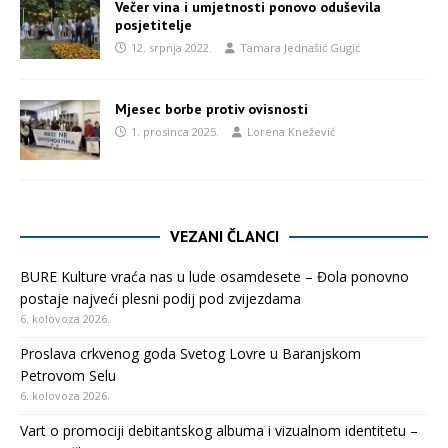
Večer vina i umjetnosti ponovo oduševila
posjetitelje
12. srpnja 2022.
Tamara Jednašić Gugić
Mjesec borbe protiv ovisnosti
1. prosinca 2025.
Lorena Knežević
VEZANI ČLANCI
BURE Kulture vraća nas u lude osamdesete – Đola ponovno
postaje najveći plesni podij pod zvijezdama
6. kolovoza 2026.
Proslava crkvenog goda Svetog Lovre u Baranjskom
Petrovom Selu
6. kolovoza 2026.
Vart o promociji debitantskog albuma i vizualnom identitetu –