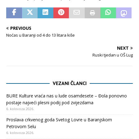
PREVIOUS
Noćas u Baranji od 4 do 13 litara kiše
NEXT
Ruski tjedan u OŠ Lug
VEZANI ČLANCI
BURE Kulture vraća nas u lude osamdesete – Đola ponovno
postaje najveći plesni podij pod zvijezdama
6. kolovoza 2026.
Proslava crkvenog goda Svetog Lovre u Baranjskom
Petrovom Selu
6. kolovoza 2026.