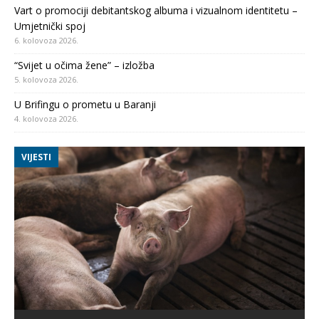
Vart o promociji debitantskog albuma i vizualnom identitetu –
Umjetnički spoj
6. kolovoza 2026.
“Svijet u očima žene” – izložba
5. kolovoza 2026.
U Brifingu o prometu u Baranji
4. kolovoza 2026.
VIJESTI