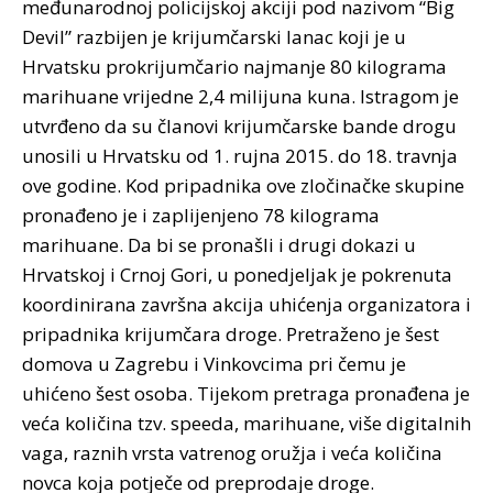
međunarodnoj policijskoj akciji pod nazivom “Big
Devil” razbijen je krijumčarski lanac koji je u
Hrvatsku prokrijumčario najmanje 80 kilograma
marihuane vrijedne 2,4 milijuna kuna. Istragom je
utvrđeno da su članovi krijumčarske bande drogu
unosili u Hrvatsku od 1. rujna 2015. do 18. travnja
ove godine. Kod pripadnika ove zločinačke skupine
pronađeno je i zaplijenjeno 78 kilograma
marihuane. Da bi se pronašli i drugi dokazi u
Hrvatskoj i Crnoj Gori, u ponedjeljak je pokrenuta
koordinirana završna akcija uhićenja organizatora i
pripadnika krijumčara droge. Pretraženo je šest
domova u Zagrebu i Vinkovcima pri čemu je
uhićeno šest osoba. Tijekom pretraga pronađena je
veća količina tzv. speeda, marihuane, više digitalnih
vaga, raznih vrsta vatrenog oružja i veća količina
novca koja potječe od preprodaje droge.