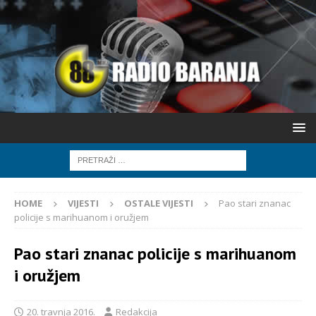
HOME
VIJESTI
OSTALE VIJESTI
Pao stari znanac
policije s marihuanom i oružjem
Pao stari znanac policije s marihuanom
i oružjem
20. travnja 2016.
Redakcija