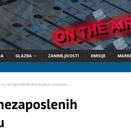
RA
GLAZBA
ZANIMLJIVOSTI
EMISIJE
MARK
broj nezaposlenih Baranjaca u porastu
 nezaposlenih
u