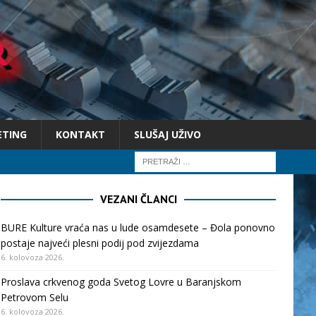
ETING
KONTAKT
SLUŠAJ UŽIVO
VEZANI ČLANCI
BURE Kulture vraća nas u lude osamdesete – Đola ponovno
postaje najveći plesni podij pod zvijezdama
6. kolovoza 2026.
Proslava crkvenog goda Svetog Lovre u Baranjskom
Petrovom Selu
6. kolovoza 2026.