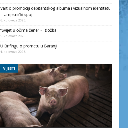
Vart o promociji debitantskog albuma i vizualnom identitetu
– Umjetnički spoj
6. kolovoza 2026.
“Svijet u očima žene” – izložba
5. kolovoza 2026.
U Brifingu o prometu u Baranji
4. kolovoza 2026.
VIJESTI