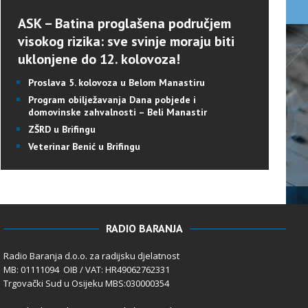
ASK – Batina proglašena područjem
visokog rizika: sve svinje moraju biti
uklonjene do 12. kolovoza!
Proslava 5. kolovoza u Belom Manastiru
Program obilježavanja Dana pobjede i
domovinske zahvalnosti – Beli Manastir
ZŠRD u Brifingu
Veterinar Benić u Brifingu
RADIO BARANJA
Radio Baranja d.o.o. za radijsku djelatnost
MB: 01111094 OIB / VAT: HR49062762331
Trgovački Sud u Osijeku MBS:030000354