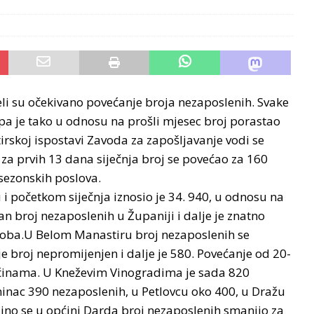
eli su očekivano povećanje broja nezaposlenih. Svake
 pa je tako u odnosu na prošli mjesec broj porastao
skoj ispostavi Zavoda za zapošljavanje vodi se
za prvih 13 dana siječnja broj se povećao za 160
 sezonskih poslova.
 i početkom siječnja iznosio je 34. 940, u odnosu na
an broj nezaposlenih u Županiji i dalje je znatno
soba.U Belom Manastiru broj nezaposlenih se
 je broj nepromijenjen i dalje je 580. Povećanje od 20-
pćinama. U Kneževim Vinogradima je sada 820
inac 390 nezaposlenih, u Petlovcu oko 400, u Dražu
ino se u općini Darda broj nezaposlenih smanjio za