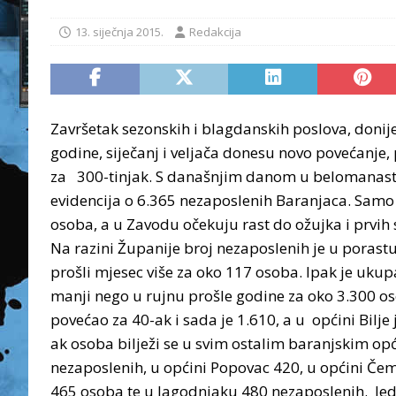
13. siječnja 2015.
Redakcija
Završetak sezonskih i blagdanskih poslova, donij
godine, siječanj i veljača donesu novo povećanje,
za 300-tinjak. S današnjim danom u belomanastir
evidencija o 6.365 nezaposlenih Baranjaca. Samo 
osoba, a u Zavodu očekuju rast do ožujka i prvih
Na razini Županije broj nezaposlenih je u porastu
prošli mjesec više za oko 117 osoba. Ipak je ukup
manji nego u rujnu prošle godine za oko 3.300 o
povećao za 40-ak i sada je 1.610, a u općini Bilje
ak osoba bilježi se u svim ostalim baranjskim o
nezaposlenih, u općini Popovac 420, u općini Čem
465 osoba te u Jagodnjaku 480 nezaposlenih. Jed