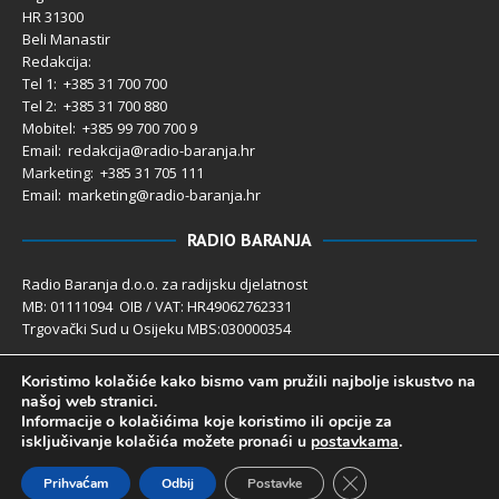
HR 31300
Beli Manastir
Redakcija:
Tel 1: +385 31 700 700
Tel 2: +385 31 700 880
Mobitel: +385 99 700 700 9
Email: redakcija@radio-baranja.hr
Marketing
: +385 31 705 111
Email: marketing@radio-baranja.hr
RADIO BARANJA
Radio Baranja d.o.o. za radijsku djelatnost
MB: 01111094 OIB / VAT: HR49062762331
Trgovački Sud u Osijeku MBS:030000354
Temeljni kapital 2.600,00 € uplaćen u cijelosti
Koristimo kolačiće kako bismo vam pružili najbolje iskustvo na
Poslovni račun PBZ: 2340009-1100121402
našoj web stranici.
IBAN: HR4123400091100121402
Informacije o kolačićima koje koristimo ili opcije za
Uprava društva: Ivanka Rusan
isključivanje kolačića možete pronaći u
postavkama
.
Close GDPR Cookie 
Prihvaćam
Odbij
Postavke
Radio Baranja 1992- 2025 ©