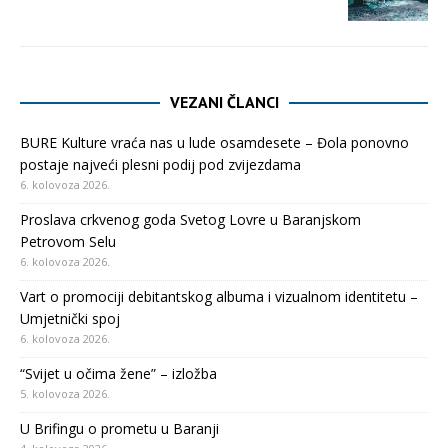
VEZANI ČLANCI
BURE Kulture vraća nas u lude osamdesete – Đola ponovno
postaje najveći plesni podij pod zvijezdama
6. kolovoza 2026.
Proslava crkvenog goda Svetog Lovre u Baranjskom
Petrovom Selu
6. kolovoza 2026.
Vart o promociji debitantskog albuma i vizualnom identitetu –
Umjetnički spoj
6. kolovoza 2026.
“Svijet u očima žene” – izložba
5. kolovoza 2026.
U Brifingu o prometu u Baranji