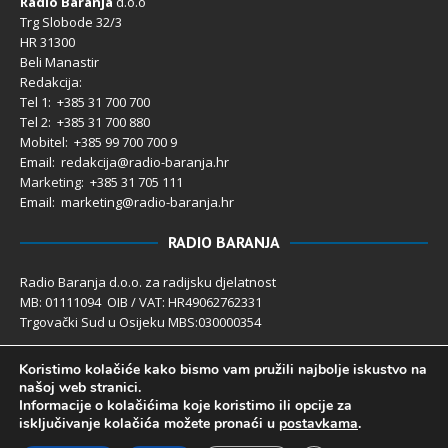
Radio Baranja
d.o.o
Trg Slobode 32/3
HR 31300
Beli Manastir
Redakcija:
Tel 1: +385 31 700 700
Tel 2: +385 31 700 880
Mobitel: +385 99 700 700 9
Email: redakcija@radio-baranja.hr
Marketing
: +385 31 705 111
Email: marketing@radio-baranja.hr
RADIO BARANJA
Radio Baranja d.o.o. za radijsku djelatnost
MB: 01111094 OIB / VAT: HR49062762331
Trgovački Sud u Osijeku MBS:030000354
Temeljni kapital 2.600,00 € uplaćen u cijelosti
Koristimo kolačiće kako bismo vam pružili najbolje iskustvo na
Poslovni račun PBZ: 2340009-1100121402
našoj web stranici.
IBAN: HR4123400091100121402
Informacije o kolačićima koje koristimo ili opcije za
Uprava društva: Ivanka Rusan
isključivanje kolačića možete pronaći u
postavkama
.