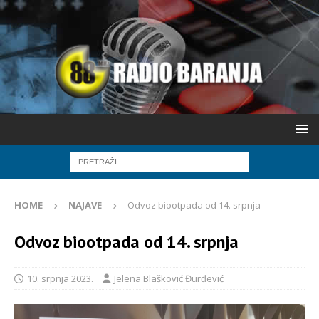
HOME
NAJAVE
Odvoz biootpada od 14. srpnja
Odvoz biootpada od 14. srpnja
10. srpnja 2023.
Jelena Blašković Đurđević