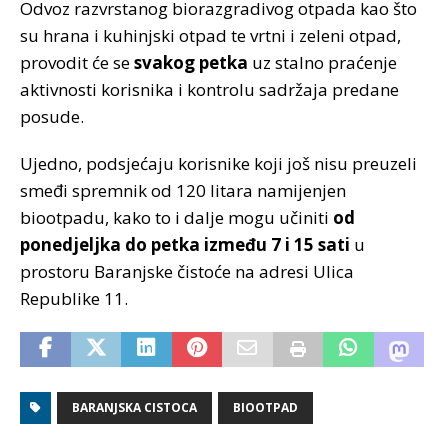
Odvoz razvrstanog biorazgradivog otpada kao što
su hrana i kuhinjski otpad te vrtni i zeleni otpad,
provodit će se
svakog petka
uz stalno praćenje
aktivnosti korisnika i kontrolu sadržaja predane
posude.
Ujedno, podsjećaju korisnike koji još nisu preuzeli
smeđi spremnik od 120 litara namijenjen
biootpadu, kako to i dalje mogu učiniti
od
ponedjeljka do petka između 7 i 15 sati
u
prostoru Baranjske čistoće na adresi Ulica
Republike 11.
BARANJSKA CISTOCA
BIOOTPAD