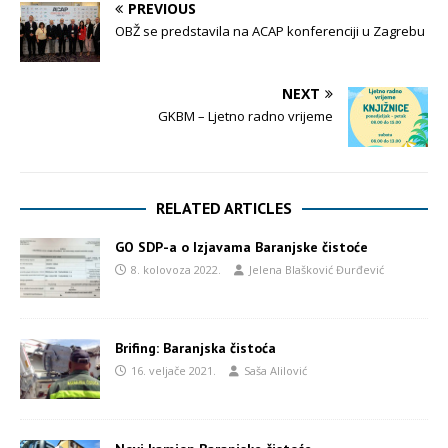
PREVIOUS
OBŽ se predstavila na ACAP konferenciji u Zagrebu
NEXT
GKBM – Ljetno radno vrijeme
RELATED ARTICLES
GO SDP-a o Izjavama Baranjske čistoće
8. kolovoza 2022.
Jelena Blašković Đurđević
Brifing: Baranjska čistoća
16. veljače 2021.
Saša Alilović