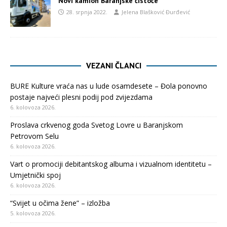
Novi kamion Baranjske čistoće
28. srpnja 2022.
Jelena Blašković Đurđević
VEZANI ČLANCI
BURE Kulture vraća nas u lude osamdesete – Đola ponovno
postaje najveći plesni podij pod zvijezdama
6. kolovoza 2026.
Proslava crkvenog goda Svetog Lovre u Baranjskom
Petrovom Selu
6. kolovoza 2026.
Vart o promociji debitantskog albuma i vizualnom identitetu –
Umjetnički spoj
6. kolovoza 2026.
“Svijet u očima žene” – izložba
5. kolovoza 2026.