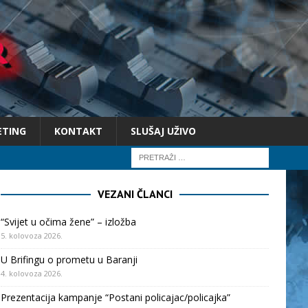
ETING
KONTAKT
SLUŠAJ UŽIVO
VEZANI ČLANCI
“Svijet u očima žene” – izložba
5. kolovoza 2026.
U Brifingu o prometu u Baranji
4. kolovoza 2026.
Prezentacija kampanje “Postani policajac/policajka”