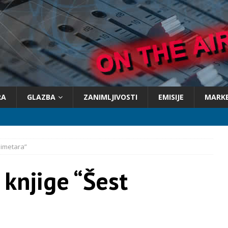
RA
GLAZBA
ZANIMLJIVOSTI
EMISIJE
MARK
limetara”
knjige “Šest