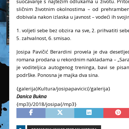
suočavanje s najtežim odlukama u životu. Prito
sličnim životnim okolnostima – od prehrambeni
dobivala nakon izlaska u javnost – vodeći ih svoji
1. voljeti sebe bez obzira na sve, 2. prihvatiti se
5. zahvalnost, 6. smisao.
Josipa Pavičić Berardini provela je dva desetlje
romana prodana u rekordnim nakladama – „Sara S
je voditeljica autogenog treninga, bavi se pi
podrške. Ponosna je majka dva sina.
{galerija}Kultura/josipapavicic{/galerija}
Danica Bukna
{mp3}/2018/josipa{/mp3}