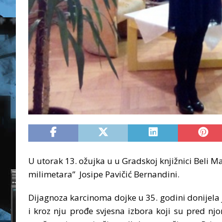
U utorak 13. ožujka u u Gradskoj knjižnici Beli Ma
milimetara” Josipe Pavičić Bernandini.
Dijagnoza karcinoma dojke u 35. godini donijela joj
i kroz nju prođe svjesna izbora koji su pred nj