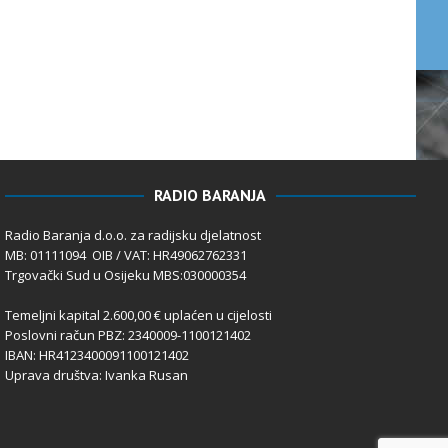
RADIO BARANJA
Radio Baranja d.o.o. za radijsku djelatnost
MB: 01111094 OIB / VAT: HR49062762331
Trgovački Sud u Osijeku MBS:030000354
Temeljni kapital 2.600,00 € uplaćen u cijelosti
Poslovni račun PBZ: 2340009-1100121402
IBAN: HR4123400091100121402
Uprava društva: Ivanka Rusan