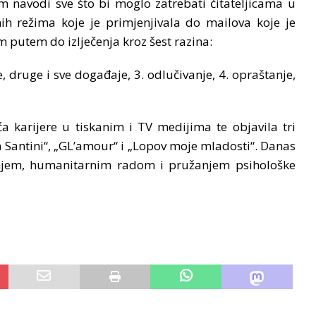
m navodi sve što bi moglo zatrebati čitateljicama u
h režima koje je primjenjivala do mailova koje je
m putem do izlječenja kroz šest razina:
be, druge i sve događaje, 3. odlučivanje, 4. opraštanje,
ća karijere u tiskanim i TV medijima te objavila tri
antini“, „GL’amour“ i „Lopov moje mladosti“. Danas
sanjem, humanitarnim radom i pružanjem psihološke