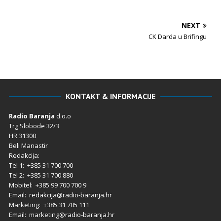
NEXT
CK Darda u Brifingu
KONTAKT & INFORMACIJE
Radio Baranja
d.o.o
Trg Slobode 32/3
HR 31300
Beli Manastir
Redakcija:
Tel 1: +385 31 700 700
Tel 2: +385 31 700 880
Mobitel: +385 99 700 700 9
Email: redakcija@radio-baranja.hr
Marketing
: +385 31 705 111
Email: marketing@radio-baranja.hr