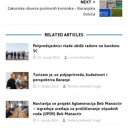
NEXT
Zakonske obveze poslovnih korisnika – Baranjska
čistoća
RELATED ARTICLES
Potpredsjednici vlade obišli radove na koridoru
5C
25. srpnja 2025.
Lorena Knežević
Turizam je, uz poljoprivredu, budućnost i
perspektiva Baranje
3. ožujka 2023.
Tamara Jednašić Gugić
Nastavlja se projekt Aglomeracija Beli Manastir
– izgradnja uređaja za pročišćavanje otpadnih
voda (UPOV) Beli Manastir
9. srpnja 2026.
Tamara Jednašić Gugić