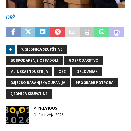
OBŽ
7. SJEDNICA SKUPŠTINE
GOSPODARENJE OTPADOM
GOSPODARSTVO
MLINSKA INDUSTRIJA
OBŽ
ORLOVNJAK
OSJECKO BARANJSKA ZUPANIJA
PROGRAMI POTPORA
SJEDNICA SKUPŠTINE
PREVIOUS
Noć muzeja 2026.