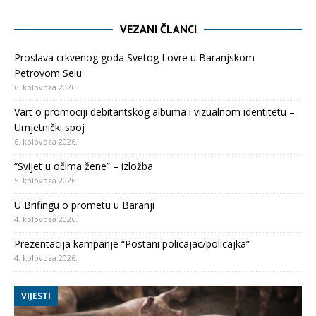
VEZANI ČLANCI
Proslava crkvenog goda Svetog Lovre u Baranjskom
Petrovom Selu
6. kolovoza 2026.
Vart o promociji debitantskog albuma i vizualnom identitetu –
Umjetnički spoj
6. kolovoza 2026.
“Svijet u očima žene” – izložba
5. kolovoza 2026.
U Brifingu o prometu u Baranji
4. kolovoza 2026.
Prezentacija kampanje “Postani policajac/policajka”
4. kolovoza 2026.
VIJESTI