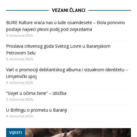
VEZANI ČLANCI
BURE Kulture vraća nas u lude osamdesete – Đola ponovno
postaje najveći plesni podij pod zvijezdama
6. kolovoza 2026.
Proslava crkvenog goda Svetog Lovre u Baranjskom
Petrovom Selu
6. kolovoza 2026.
Vart o promociji debitantskog albuma i vizualnom identitetu –
Umjetnički spoj
6. kolovoza 2026.
“Svijet u očima žene” – izložba
5. kolovoza 2026.
U Brifingu o prometu u Baranji
4. kolovoza 2026.
VIJESTI