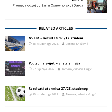
Prometni odgoj održan u Osnovnoj školi Darda
RELATED ARTICLES
NS BM – Rezultati 16./17. studeni
18. studenoga 2024.
Lorena Knežević
Pogled na svijet – cijela emisija
27. siječnja 2026.
Tamara Jednašić Gugić
Rezultati utakmica 27./28. studenog
29. studenoga 2021.
Tamara Jednašić Gugić