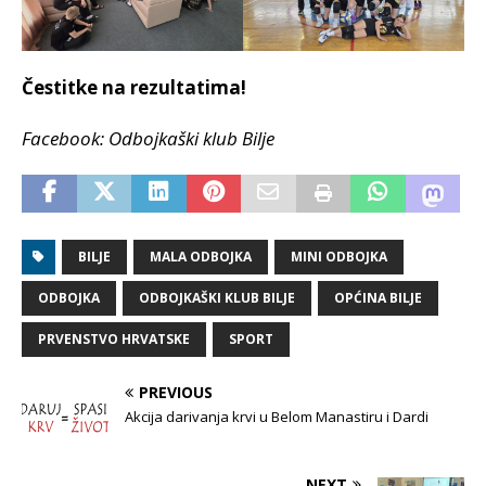
Čestitke na rezultatima!
Facebook: Odbojkaški klub Bilje
BILJE
MALA ODBOJKA
MINI ODBOJKA
ODBOJKA
ODBOJKAŠKI KLUB BILJE
OPĆINA BILJE
PRVENSTVO HRVATSKE
SPORT
PREVIOUS
Akcija darivanja krvi u Belom Manastiru i Dardi
NEXT