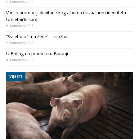
6. kolovoza 2026.
Vart o promociji debitantskog albuma i vizualnom identitetu –
Umjetnički spoj
6. kolovoza 2026.
“Svijet u očima žene” – izložba
5. kolovoza 2026.
U Brifingu o prometu u Baranji
4. kolovoza 2026.
VIJESTI