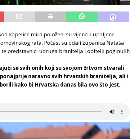
od kapelice mira položeni su vijenci i upaljene
om Domovinskog rata. Počast su odali županica Nataša
e predstavnici udruga branitelja i obitelji poginulih
ući se svih onih koji su svojom žrtvom stvarali
najprije naravno svih hrvatskih branitelja, ali i
borili kako bi Hrvatska danas bila ovo što jest,