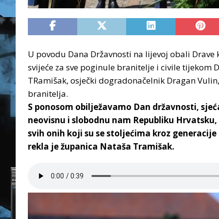
U povodu Dana Državnosti na lijevoj obali Drave k
svijeće za sve poginule branitelje i civile tijek
TRamišak, osječki dogradonačelnik Dragan Vulin, t
branitelja.
S ponosom obilježavamo Dan državnosti, sjećaj
neovisnu i slobodnu nam Republiku Hrvatsku, po
svih onih koji su se stoljećima kroz generacije 
rekla je županica Nataša Tramišak.