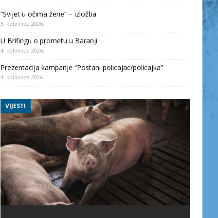
“Svijet u očima žene” – izložba
5. kolovoza 2026.
U Brifingu o prometu u Baranji
4. kolovoza 2026.
Prezentacija kampanje “Postani policajac/policajka”
4. kolovoza 2026.
VIJESTI