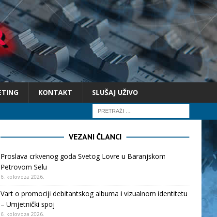
ETING
KONTAKT
SLUŠAJ UŽIVO
VEZANI ČLANCI
Proslava crkvenog goda Svetog Lovre u Baranjskom
Petrovom Selu
6. kolovoza 2026.
Vart o promociji debitantskog albuma i vizualnom identitetu
– Umjetnički spoj
6. kolovoza 2026.