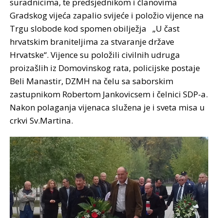
suradnicima, te predsjednikom i članovima
Gradskog vijeća zapalio svijeće i položio vijence na
Trgu slobode kod spomen obilježja „U čast
hrvatskim braniteljima za stvaranje države
Hrvatske“. Vijence su položili civilnih udruga
proizašlih iz Domovinskog rata, policijske postaje
Beli Manastir, DZMH na čelu sa saborskim
zastupnikom Robertom Jankovicsem i čelnici SDP-a.
Nakon polaganja vijenaca služena je i sveta misa u
crkvi Sv.Martina.