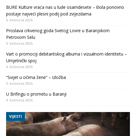
BURE Kulture vraća nas u lude osamdesete – Đola ponovno
postaje najveći plesni podij pod zvijezdama
6. kolovoza 2026.
Proslava crkvenog goda Svetog Lovre u Baranjskom
Petrovom Selu
6. kolovoza 2026.
Vart o promociji debitantskog albuma i vizualnom identitetu –
Umjetnički spoj
6. kolovoza 2026.
“Svijet u očima žene” – izložba
5. kolovoza 2026.
U Brifingu o prometu u Baranji
4. kolovoza 2026.
VIJESTI