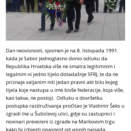
Dan neovisnosti, spomen je na 8. listopada 1991.
kada je Sabor jednoglasno donio odluku da
Republika Hrvatska više ne smatra legitimnim i
legalnim ni jedno tijelo dotadašnje SFRJ, te da ne
priznaje valjanim niti jedan pravni akt bilo kojeg
tijela koje nastupa u ime bivše federacije, koja više,
kao takva, ne postoji. Odluku o dovršetku
postupka razdruživanja pročitao je Vladimir Šeks u
zgradi Ine u Šubićevoj ulici, gdje su zastupnici i
novinari prevezeni iz zgrade na Markovom trgu
kako bi izbjegli opasnost od vojnih napada.