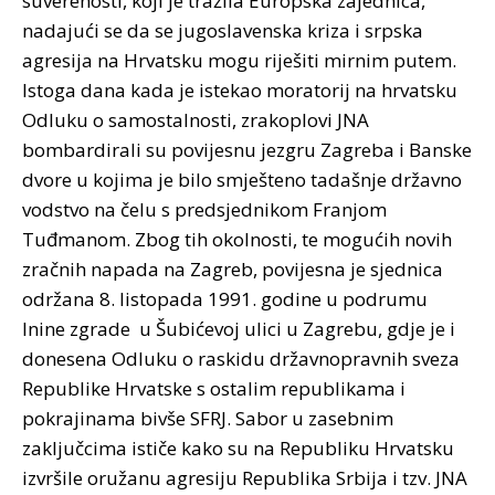
suverenosti, koji je tražila Europska zajednica,
nadajući se da se jugoslavenska kriza i srpska
agresija na Hrvatsku mogu riješiti mirnim putem.
Istoga dana kada je istekao moratorij na hrvatsku
Odluku o samostalnosti, zrakoplovi JNA
bombardirali su povijesnu jezgru Zagreba i Banske
dvore u kojima je bilo smješteno tadašnje državno
vodstvo na čelu s predsjednikom Franjom
Tuđmanom. Zbog tih okolnosti, te mogućih novih
zračnih napada na Zagreb, povijesna je sjednica
održana 8. listopada 1991. godine u podrumu
Inine zgrade u Šubićevoj ulici u Zagrebu, gdje je i
donesena Odluku o raskidu državnopravnih sveza
Republike Hrvatske s ostalim republikama i
pokrajinama bivše SFRJ. Sabor u zasebnim
zaključcima ističe kako su na Republiku Hrvatsku
izvršile oružanu agresiju Republika Srbija i tzv. JNA