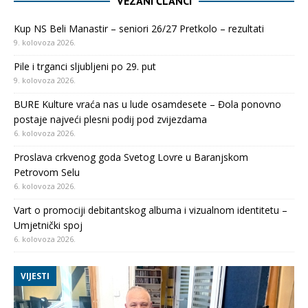
VEZANI ČLANCI
Kup NS Beli Manastir – seniori 26/27 Pretkolo – rezultati
9. kolovoza 2026.
Pile i trganci sljubljeni po 29. put
9. kolovoza 2026.
BURE Kulture vraća nas u lude osamdesete – Đola ponovno
postaje najveći plesni podij pod zvijezdama
6. kolovoza 2026.
Proslava crkvenog goda Svetog Lovre u Baranjskom
Petrovom Selu
6. kolovoza 2026.
Vart o promociji debitantskog albuma i vizualnom identitetu –
Umjetnički spoj
6. kolovoza 2026.
VIJESTI