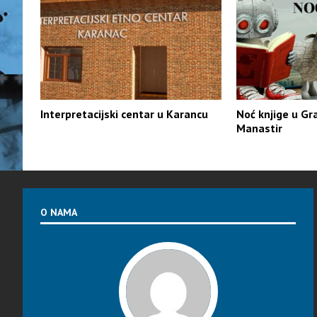
Interpretacijski centar u Karancu
Noć knjige u Gra
Manastir
O NAMA