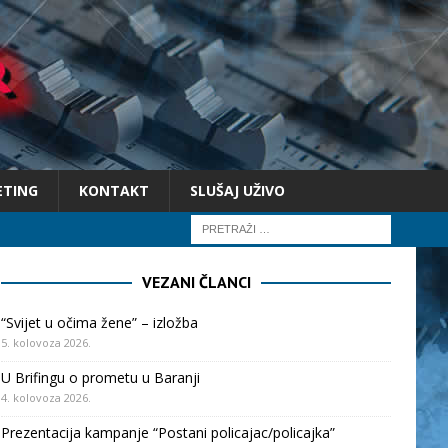
ETING
KONTAKT
SLUŠAJ UŽIVO
VEZANI ČLANCI
“Svijet u očima žene” – izložba
5. kolovoza 2026.
U Brifingu o prometu u Baranji
4. kolovoza 2026.
Prezentacija kampanje “Postani policajac/policajka”