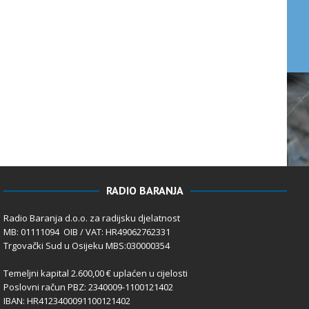
RADIO BARANJA
Radio Baranja d.o.o. za radijsku djelatnost
MB: 01111094 OIB / VAT: HR49062762331
Trgovački Sud u Osijeku MBS:030000354
Temeljni kapital 2.600,00 € uplaćen u cijelosti
Poslovni račun PBZ: 2340009-1100121402
IBAN: HR4123400091100121402