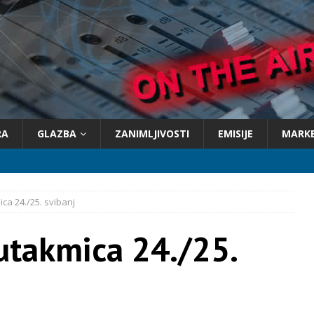
RA
GLAZBA
ZANIMLJIVOSTI
EMISIJE
MARK
ca 24./25. svibanj
utakmica 24./25.