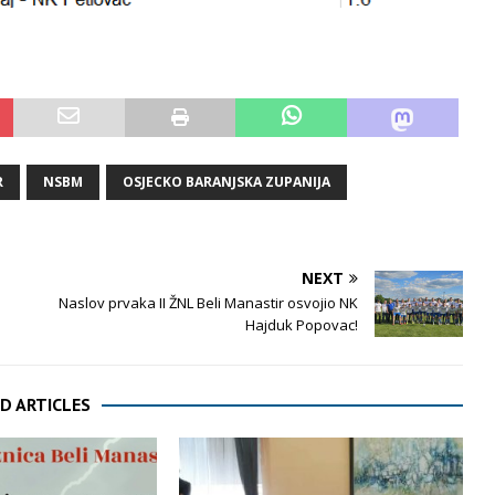
R
NSBM
OSJECKO BARANJSKA ZUPANIJA
NEXT
Naslov prvaka II ŽNL Beli Manastir osvojio NK
Hajduk Popovac!
D ARTICLES