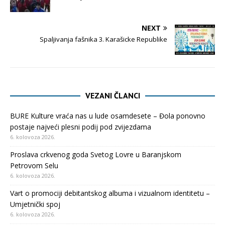
NEXT
Spaljivanja fašnika 3. Karašicke Republike
VEZANI ČLANCI
BURE Kulture vraća nas u lude osamdesete – Đola ponovno
postaje najveći plesni podij pod zvijezdama
6. kolovoza 2026.
Proslava crkvenog goda Svetog Lovre u Baranjskom
Petrovom Selu
6. kolovoza 2026.
Vart o promociji debitantskog albuma i vizualnom identitetu –
Umjetnički spoj
6. kolovoza 2026.