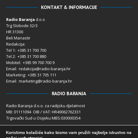
KONTAKT & INFORMACIJE
Radio Baranja
d.o.o
Trg Slobode 32/3
HR 31300
Beli Manastir
Redakcija:
Tel 1: +385 31 700 700
Tel 2: +385 31 700 880
Mobitel: +385 99 700 700 9
Email: redakcija@radio-baranja.hr
Marketing
: +385 31 705 111
Email: marketing@radio-baranja.hr
RADIO BARANJA
Radio Baranja d.o.o. za radijsku djelatnost
MB: 01111094 OIB / VAT: HR49062762331
Trgovački Sud u Osijeku MBS:030000354
Temeljni kapital 2.600,00 € uplaćen u cijelosti
Koristimo kolačiće kako bismo vam pružili najbolje iskustvo na
Poslovni račun PBZ: 2340009-1100121402