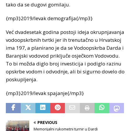
tako da se dugovi gomilaju.
{mp3}2019/levak demografija{/mp3}
Već dvadesetak godina postoji ideja okrupnjavanja
vodoopskrbnih tvrtki jer ih trenutačno u Hrvatskoj
ima 197, a planirano je da se Vodoopskrba Darda i
Baranjski vodovod priključe osječkom Vodovodu.
To bi možda diglo broj investicija i podiglo razinu
opskrbe vodom i odvodnje, ali bi sigurno dovelo do
poskupljenja.
{mp3}2019/levak spajanje{/mp3}
PREVIOUS
Memorijalni rukometni turnir u Dardi