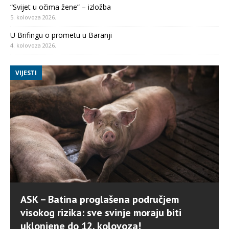
“Svijet u očima žene” – izložba
5. kolovoza 2026.
U Brifingu o prometu u Baranji
4. kolovoza 2026.
VIJESTI
ASK – Batina proglašena područjem
visokog rizika: sve svinje moraju biti
uklonjene do 12. kolovoza!