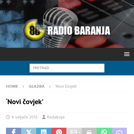
HOME
GLAZBA
‘Novi čovjek’
‘Novi čovjek’
9. veljače 2015.
Redakcija