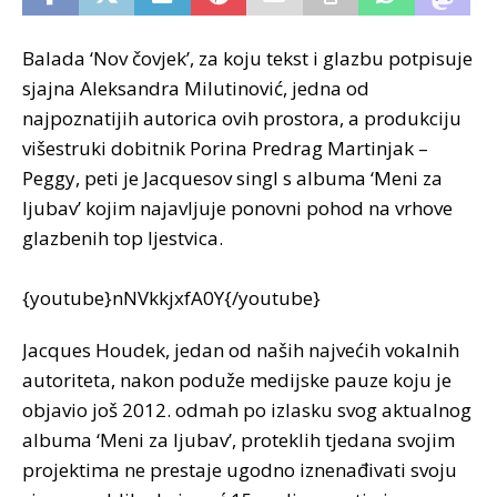
Balada ‘Nov čovjek’, za koju tekst i glazbu potpisuje
sjajna Aleksandra Milutinović, jedna od
najpoznatijih autorica ovih prostora, a produkciju
višestruki dobitnik Porina Predrag Martinjak –
Peggy, peti je Jacquesov singl s albuma ‘Meni za
ljubav’ kojim najavljuje ponovni pohod na vrhove
glazbenih top ljestvica.
{youtube}nNVkkjxfA0Y{/youtube}
Jacques Houdek, jedan od naših najvećih vokalnih
autoriteta, nakon poduže medijske pauze koju je
objavio još 2012. odmah po izlasku svog aktualnog
albuma ‘Meni za ljubav’, proteklih tjedana svojim
projektima ne prestaje ugodno iznenađivati svoju