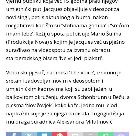
vjernu publiku koja već 15 godina prati njegov
umjetnički put. Jacques objavljuje videospot za
novi singl, peti s aktualnog albuma, nakon
megahitova kao što su ‘Stotinama godina’ i ‘Srećom
imam tebe’. Režiju spota potpisuje Mario Šulina
(Produkcija Nova) s kojim je Jacques već uspješno
surađivao na videospotu za izvrsnu obradu
starogradskog bisera ‘Ne vrijedi plakati’.
Vrhunski pjevač, nadimka ‘The Voice’, iznimno je
sretan i zadovoljan novim videospotom i
umjetničkim kadrovima koji su zabilježeni u
bajkovitom okruženju dvorca Schönbrunn u Beču, a
pjesma ‘Nov čovjek’, kako kaže, jedna mu je od
najdražih koje je za njega napisala dugogodišnja
mu draga suradnica Aleksandra Milutinović.