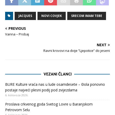
JACQUES
NOVI COVJEK
SRECOM IMAM TEBE
PREVIOUS
Vanna – Probaj
NEXT
Ravni krovovi na dvije ”Ljepotice” do jeseni
VEZANI ČLANCI
BURE Kulture vraća nas u lude osamdesete – Đola ponovno
postaje najveći plesni podij pod zvijezdama
6. kolovoza 2026.
Proslava crkvenog goda Svetog Lovre u Baranjskom
Petrovom Selu
6. kolovoza 2026.