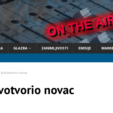
RA
GLAZBA
ZANIMLJIVOSTI
EMISIJE
MARK
 krivotvorio novac
votvorio novac