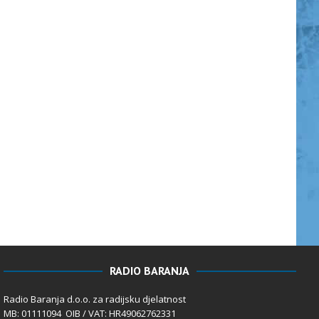
RADIO BARANJA
Radio Baranja d.o.o. za radijsku djelatnost
MB: 01111094 OIB / VAT: HR49062762331