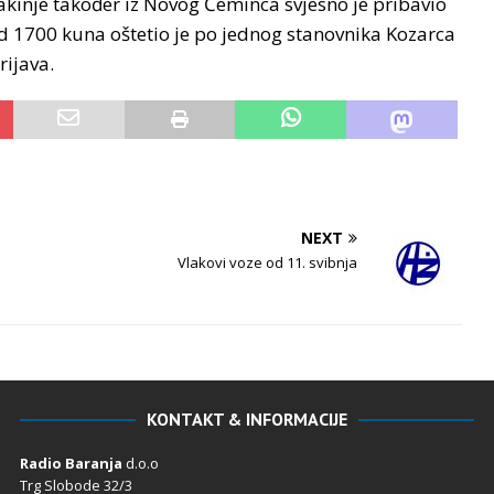
kinje također iz Novog Čeminca svjesno je pribavio
 od 1700 kuna oštetio je po jednog stanovnika Kozarca
rijava.
NEXT
Vlakovi voze od 11. svibnja
KONTAKT & INFORMACIJE
Radio Baranja
d.o.o
Trg Slobode 32/3