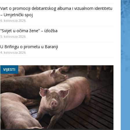
Vart o promociji debitantskog albuma i vizualnom identitetu
– Umjetnički spoj
6. kolovoza 2026.
“Svijet u očima žene” – izložba
5. kolovoza 2026.
U Brifingu o prometu u Baranji
4. kolovoza 2026.
VIJESTI