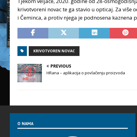
Tjekom veljače, 2020. godine od 28-osmogodišnja
krivotvoreni novac te ga stavio u opticaj. Za više
i Čeminca, a protiv njega je podnosena kaznena p
KRIVOTVOREN NOVAC
PREVIOUS
HRana – aplikacija o povlačenju proizvoda
O NAMA