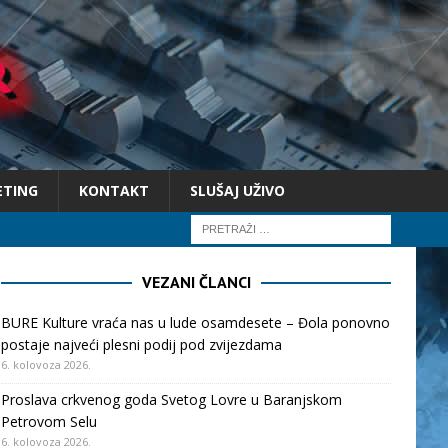
ETING
KONTAKT
SLUŠAJ UŽIVO
VEZANI ČLANCI
BURE Kulture vraća nas u lude osamdesete – Đola ponovno
postaje najveći plesni podij pod zvijezdama
6. kolovoza 2026.
Proslava crkvenog goda Svetog Lovre u Baranjskom
Petrovom Selu
6. kolovoza 2026.