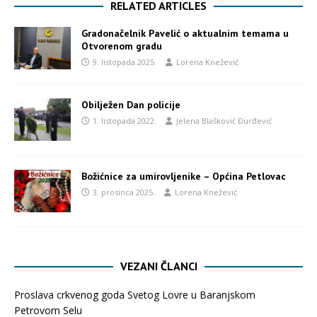
RELATED ARTICLES
Gradonačelnik Pavelić o aktualnim temama u
Otvorenom gradu
9. listopada 2025.
Lorena Knežević
Obilježen Dan policije
1. listopada 2022.
Jelena Blašković Đurđević
Božićnice za umirovljenike – Općina Petlovac
3. prosinca 2025.
Lorena Knežević
VEZANI ČLANCI
Proslava crkvenog goda Svetog Lovre u Baranjskom
Petrovom Selu