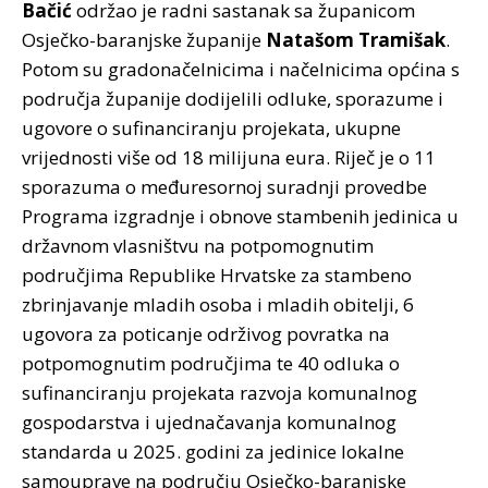
Bačić
održao je radni sastanak sa županicom
Osječko-baranjske županije
Natašom Tramišak
.
Potom su gradonačelnicima i načelnicima općina s
područja županije dodijelili odluke, sporazume i
ugovore o sufinanciranju projekata, ukupne
vrijednosti više od 18 milijuna eura. Riječ je o 11
sporazuma o međuresornoj suradnji provedbe
Programa izgradnje i obnove stambenih jedinica u
državnom vlasništvu na potpomognutim
područjima Republike Hrvatske za stambeno
zbrinjavanje mladih osoba i mladih obitelji, 6
ugovora za poticanje održivog povratka na
potpomognutim područjima te 40 odluka o
sufinanciranju projekata razvoja komunalnog
gospodarstva i ujednačavanja komunalnog
standarda u 2025. godini za jedinice lokalne
samouprave na području Osječko-baranjske