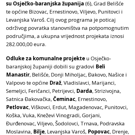
su Osječko-baranjska županija
(6), Grad Belišće
te općine Bizovac, Ernestinovo, Viljevo, Punitovci i
Levanjska Varoš. Cilj ovog programa je poticaj
održivog povratka stanovništva na potpomognutim
područjima, a ukupna vrijednost projekata iznosi
282.000,00 eura.
Odluke za komunalne projekte
u Osječko-
baranjskoj županiji dobili su gradovi
Beli
Manastir
, Belišće, Donji Miholjac, Đakovo, Našice i
Valpovo te općine
Draž
, Vladislavci, Marijanci,
Semeljci, Feričanci, Petrijevci,
Darda
, Strizivojna,
Satnica Đakovačka,
Čeminac
, Ernestinovo,
Petlovac
, Viškovci, Erdut, Magadenovac, Punitovci,
Koška, Vuka, Kneževi Vinogradi, Gorjani,
Đurđenovac, Viljevo, Šodolovci, Trnava, Podravska
Moslavina,
Bilje
, Levanjska Varoš,
Popovac
, Drenje,