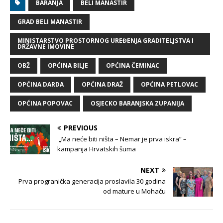
BARANJA
BELI MANASTIR
GRAD BELI MANASTIR
MINISTARSTVO PROSTORNOG UREĐENJA GRADITELJSTVA I
DRŽAVNE IMOVINE
OBŽ
OPĆINA BILJE
OPĆINA ČEMINAC
OPĆINA DARDA
OPĆINA DRAŽ
OPĆINA PETLOVAC
OPĆINA POPOVAC
OSJECKO BARANJSKA ZUPANIJA
PREVIOUS
„Ma neće biti ništa – Nemar je prva iskra” –
kampanja Hrvatskih šuma
NEXT
Prva progranička generacija proslavila 30 godina
od mature u Mohaču