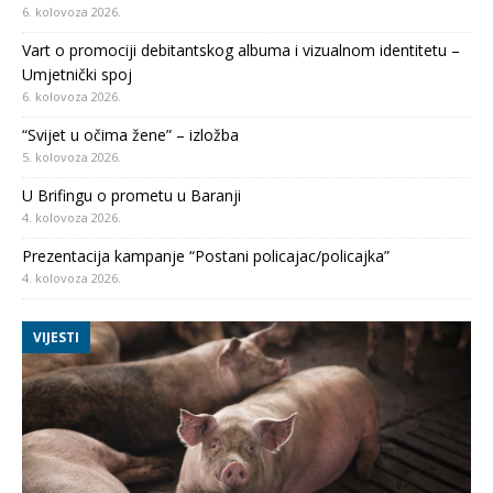
6. kolovoza 2026.
Vart o promociji debitantskog albuma i vizualnom identitetu –
Umjetnički spoj
6. kolovoza 2026.
“Svijet u očima žene” – izložba
5. kolovoza 2026.
U Brifingu o prometu u Baranji
4. kolovoza 2026.
Prezentacija kampanje “Postani policajac/policajka”
4. kolovoza 2026.
VIJESTI