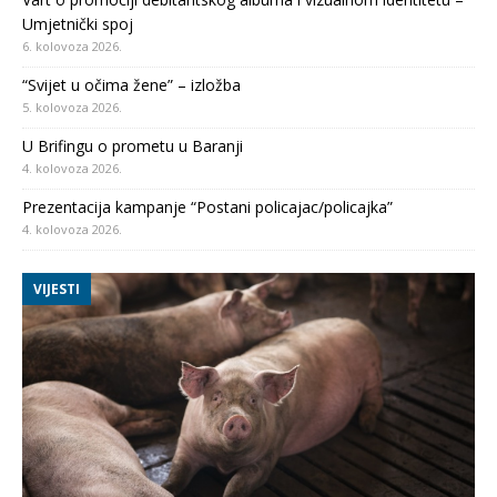
Umjetnički spoj
6. kolovoza 2026.
“Svijet u očima žene” – izložba
5. kolovoza 2026.
U Brifingu o prometu u Baranji
4. kolovoza 2026.
Prezentacija kampanje “Postani policajac/policajka”
4. kolovoza 2026.
VIJESTI