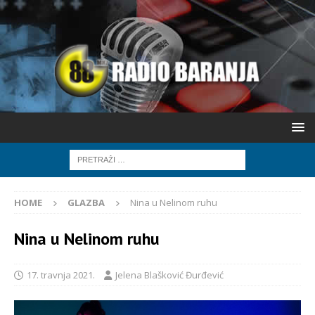
HOME
GLAZBA
Nina u Nelinom ruhu
Nina u Nelinom ruhu
17. travnja 2021.
Jelena Blašković Đurđević