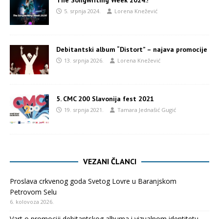
The Songwriting Week 2024.!
5. srpnja 2024.
Lorena Knežević
Debitantski album “Distort” – najava promocije
13. srpnja 2026.
Lorena Knežević
5. CMC 200 Slavonija fest 2021
19. srpnja 2021.
Tamara Jednašić Gugić
VEZANI ČLANCI
Proslava crkvenog goda Svetog Lovre u Baranjskom
Petrovom Selu
6. kolovoza 2026.
Vart o promociji debitantskog albuma i vizualnom identitetu –