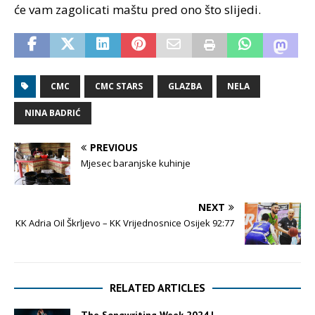
će vam zagolicati maštu pred ono što slijedi.
CMC
CMC STARS
GLAZBA
NELA
NINA BADRIĆ
PREVIOUS
Mjesec baranjske kuhinje
NEXT
KK Adria Oil Škrljevo – KK Vrijednosnice Osijek 92:77
RELATED ARTICLES